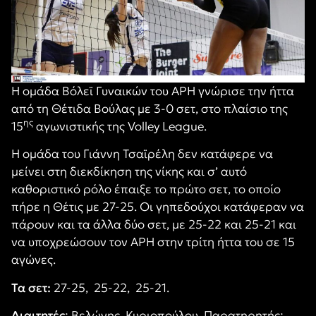
Η ομάδα Βόλεϊ Γυναικών του ΑΡΗ γνώρισε την ήττα
από τη Θέτιδα Βούλας με 3-0 σετ, στο πλαίσιο της
ης
15
αγωνιστικής της Volley League.
Η ομάδα του Γιάννη Τσαϊρέλη δεν κατάφερε να
μείνει στη διεκδίκηση της νίκης και σ’ αυτό
καθοριστικό ρόλο έπαιξε το πρώτο σετ, το οποίο
πήρε η Θέτις με 27-25. Οι γηπεδούχοι κατάφεραν να
πάρουν και τα άλλα δύο σετ, με 25-22 και 25-21 και
να υποχρεώσουν τον ΑΡΗ στην τρίτη ήττα του σε 15
αγώνες.
Τα σετ:
27-25, 25-22, 25-21.
Διαιτητές
: Βελώνης, Κυριοπούλου, Παρατηρητής: