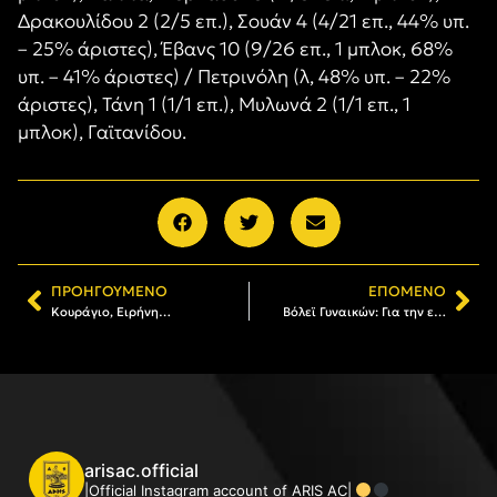
Δρακουλίδου 2 (2/5 επ.), Σουάν 4 (4/21 επ., 44% υπ.
– 25% άριστες), Έβανς 10 (9/26 επ., 1 μπλοκ, 68%
υπ. – 41% άριστες) / Πετρινόλη (λ, 48% υπ. – 22%
άριστες), Τάνη 1 (1/1 επ.), Μυλωνά 2 (1/1 επ., 1
μπλοκ), Γαϊτανίδου.
ΠΡΟΗΓΟΎΜΕΝΟ
ΕΠΌΜΕΝΟ
Κουράγιο, Ειρήνη…
Βόλεϊ Γυναικών: Για την επιστροφή στις νίκες ο ΑΡΗΣ
arisac.official
|Official Instagram account of ARIS AC|