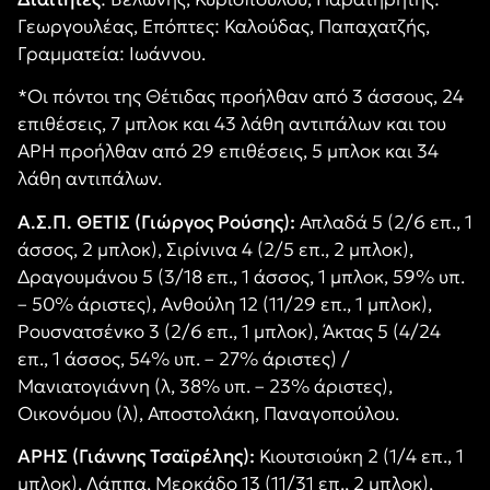
Γεωργουλέας, Επόπτες: Καλούδας, Παπαχατζής,
Γραμματεία: Ιωάννου.
*Οι πόντοι της Θέτιδας προήλθαν από 3 άσσους, 24
επιθέσεις, 7 μπλοκ και 43 λάθη αντιπάλων και του
ΑΡΗ προήλθαν από 29 επιθέσεις, 5 μπλοκ και 34
λάθη αντιπάλων.
Α.Σ.Π. ΘΕΤΙΣ (Γιώργος Ρούσης):
Απλαδά 5 (2/6 επ., 1
άσσος, 2 μπλοκ), Σιρίνινα 4 (2/5 επ., 2 μπλοκ),
Δραγουμάνου 5 (3/18 επ., 1 άσσος, 1 μπλοκ, 59% υπ.
– 50% άριστες), Ανθούλη 12 (11/29 επ., 1 μπλοκ),
Ρουσνατσένκο 3 (2/6 επ., 1 μπλοκ), Άκτας 5 (4/24
επ., 1 άσσος, 54% υπ. – 27% άριστες) /
Μανιατογιάννη (λ, 38% υπ. – 23% άριστες),
Οικονόμου (λ), Αποστολάκη, Παναγοπούλου.
ΑΡΗΣ (Γιάννης Τσαϊρέλης):
Κιουτσιούκη 2 (1/4 επ., 1
μπλοκ), Λάππα, Μερκάδο 13 (11/31 επ., 2 μπλοκ),