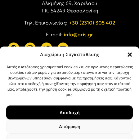
Αλκμήνης 69, Χαριλάου
Τ.Κ. 54249 Θεσσαλονίκη
Tηλ. Επικοινωνίας:
+30 (2310) 305 402
E-mail:
info@aris.gr
Διαχείριση Συγκατάθεσης
ARIS LINKS
Αυτός ο ιστότοπος χρησιμοποιεί cookies και σε ορισμένες περιπτώσεις
cookies τρίτων μερών για σκοπούς μάρκετινγκ και για την παροχή
βελτιωμένων υπηρεσιών σύμφωνα με τις προτιμήσεις σας. Κάνοντας
κλικ στο αποδοχή ή συνεχίζοντας την περιήγησή σας στον ιστότοπό
μας, αποδέχεστε την χρήση cookies σύμφωνα με τη σχετική πολιτική
μας.
ΠΛΗΡΟΦΟΡΙΕΣ
Αποδοχή
Όροι Χρήσης
Πολιτική Απορρήτου
Απόρριψη
Πολιτική Cookies