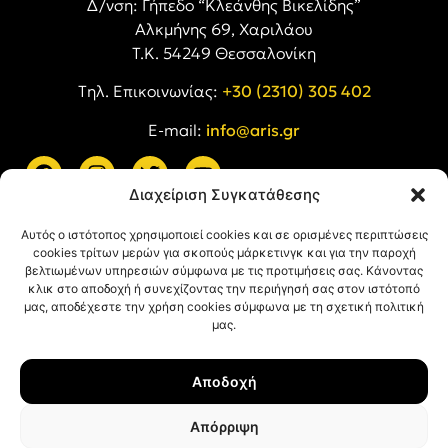
Δ/νση: Γήπεδο “Κλεάνθης Βικελίδης”
Αλκμήνης 69, Χαριλάου
Τ.Κ. 54249 Θεσσαλονίκη
Tηλ. Επικοινωνίας:
+30 (2310) 305 402
E-mail:
info@aris.gr
Διαχείριση Συγκατάθεσης
ARIS LINKS
Αυτός ο ιστότοπος χρησιμοποιεί cookies και σε ορισμένες περιπτώσεις
cookies τρίτων μερών για σκοπούς μάρκετινγκ και για την παροχή
βελτιωμένων υπηρεσιών σύμφωνα με τις προτιμήσεις σας. Κάνοντας
κλικ στο αποδοχή ή συνεχίζοντας την περιήγησή σας στον ιστότοπό
μας, αποδέχεστε την χρήση cookies σύμφωνα με τη σχετική πολιτική
μας.
ΠΛΗΡΟΦΟΡΙΕΣ
Αποδοχή
Όροι Χρήσης
Πολιτική Απορρήτου
Απόρριψη
Πολιτική Cookies