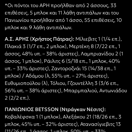
*Οι πόντοι του ΑΡΗ προήλθαν από 2 άσσους, 33
επιθέσεις, 5 μπλοκ και 11 λάθη αντιπάλων και του
Πανιωνίου προήλθαν από 1 άσσο, 55 επιθέσεις, 10
μπλοκ και 9 λάθη αντιπάλων.
Α.Σ. ΑΡΗΣ (Χρήστος Πάτρας):
Μίλιεβιτς 1 (1/4 επ.),
Πλακιά 3 (1/7 επ., 2 μπλοκ), Μερτέκη 8 (7/22 επ., 1
άσσος, 48% υπ. – 38% άριστες), Λαμπριανίδου 2 (1
άσσος, 1 μπλοκ), Ράιλιτς 6 (5/18 επ., 1 μπλοκ, 40%
υπ. – 33% άριστες), Ζαντοροζνάι 15 (14/38 επ., 1
μπλοκ) / Αδάμου (λ, 55% υπ. – 27% άριστες),
Ευθυμιοπούλου (λ), Τόλιου, Γζουντέλλη 3 (3/6 επ.,
56% υπ. – 38% άριστες), Μπαρμπαλιού, Αντωνιάδου
2 (2/2 επ.).
ΠΑΝΙΩΝΙΟΣ BETSSON (Ντράγκαν Νέσιτς):
Κοβαλέφσκα 1 (1 μπλοκ), Αλεξάκου 21 (18/26 επ., 3
μπλοκ, 45% υπ. – 32% άριστες), Ατανασίγιεβιτς 13
(11/26 επ., 1 άσσος, 1 μπλοκ, 50% υπ. – 33%