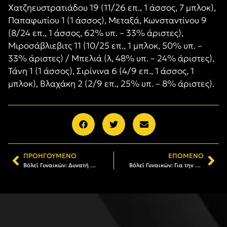
Χατζηευστρατιάδου 19 (11/26 επ., 1 άσσος, 7 μπλοκ),
Παπαφωτίου 1 (1 άσσος), Μεταξά, Κωνσταντίνου 9
(8/24 επ., 1 άσσος, 62% υπ. – 33% άριστες),
Μιροσάβλιεβιτς 11 (10/25 επ., 1 μπλοκ, 50% υπ. –
33% άριστες) / Μπελιά (λ, 48% υπ. – 24% άριστες),
Τάνη 1 (1 άσσος), Σιρίνινα 6 (4/9 επ., 1 άσσος, 1
μπλοκ), Βλαχάκη 2 (2/9 επ., 25% υπ. – 8% άριστες).
ΠΡΟΗΓΟΎΜΕΝΟ
ΕΠΌΜΕΝΟ
Βόλεϊ Γυναικών: Δυνατή «μάχη» με Παναθηναϊκό στη Μίκρα (Σάββατο 25/01, 18:00)
Βόλεϊ Γυναικών: Για την πρόκριση στη Λαμία (Τετάρτη 29.1, 18:00)