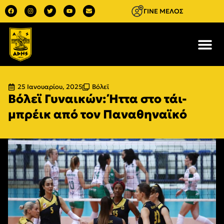
ΓΙΝΕ ΜΕΛΟΣ
25 Ιανουαρίου, 2025
Βόλεϊ
Βόλεϊ Γυναικών: Ήττα στο τάι-
μπρέικ από τον Παναθηναϊκό