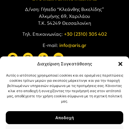
Δ/νση: Γήπεδο “Κλεάνθης Βικελίδης”
Αλκμήνης 69, Χαριλάου
Τ.Κ. 54249 Θεσσαλονίκη
Tηλ. Επικοινωνίας:
+30 (2310) 305 402
E-mail:
info@aris.gr
Διαχείριση Συγκατάθεσης
ARIS LINKS
Αυτός ο ιστότοπος χρησιμοποιεί cookies και σε ορισμένες περιπτώσεις
cookies τρίτων μερών για σκοπούς μάρκετινγκ και για την παροχή
βελτιωμένων υπηρεσιών σύμφωνα με τις προτιμήσεις σας. Κάνοντας
κλικ στο αποδοχή ή συνεχίζοντας την περιήγησή σας στον ιστότοπό
μας, αποδέχεστε την χρήση cookies σύμφωνα με τη σχετική πολιτική
μας.
ΠΛΗΡΟΦΟΡΙΕΣ
Αποδοχή
Όροι Χρήσης
Πολιτική Απορρήτου