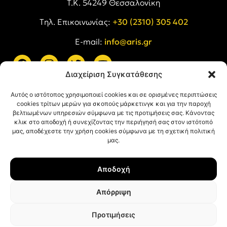
Τ.Κ. 54249 Θεσσαλονίκη
Tηλ. Επικοινωνίας:
+30 (2310) 305 402
E-mail:
info@aris.gr
Διαχείριση Συγκατάθεσης
ARIS LINKS
Αυτός ο ιστότοπος χρησιμοποιεί cookies και σε ορισμένες περιπτώσεις
cookies τρίτων μερών για σκοπούς μάρκετινγκ και για την παροχή
βελτιωμένων υπηρεσιών σύμφωνα με τις προτιμήσεις σας. Κάνοντας
κλικ στο αποδοχή ή συνεχίζοντας την περιήγησή σας στον ιστότοπό
μας, αποδέχεστε την χρήση cookies σύμφωνα με τη σχετική πολιτική
μας.
ΠΛΗΡΟΦΟΡΙΕΣ
Αποδοχή
Όροι Χρήσης
Πολιτική Απορρήτου
Απόρριψη
Πολιτική Cookies
Προτιμήσεις
© ΑΡΗΣ Α.Σ. All rights reserved.