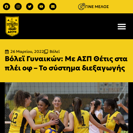
ΓΙΝΕ ΜΕΛΟΣ
26 Μαρτίου, 2022
Βόλεϊ
Βόλεϊ Γυναικών: Με ΑΣΠ Θέτις στα
πλέι οφ – Το σύστημα διεξαγωγής