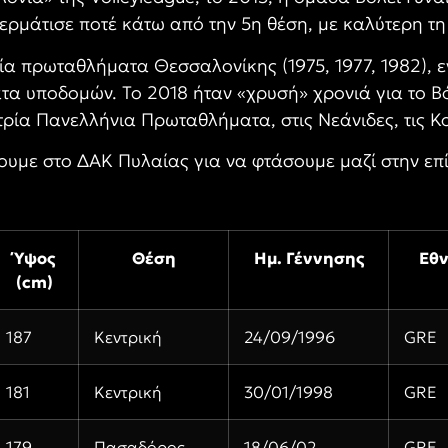
ρμάτισε ποτέ κάτω από την 5η θέση, με καλύτερη τη 
ρία πρωταθλήματα Θεσσαλονίκης (
1975, 1977, 1982),
ατα υποδομών. Το 2018 ήταν «χρυσή» χρονιά για το Β
ρία Πανελλήνια Πρωταθλήματα, στις Νεάνιδες, τις Κο
νουμε στο ΔΑΚ Πυλαίας για να φτάσουμε μαζί στην επ
Ύψος
Θέση
Ημ. Γέννησης
Εθν
(cm)
187
Κεντρική
24/09/1996
GRE
181
Κεντρική
30/01/1998
GRE
179
Πασαδόρος
18/06/02
GRE