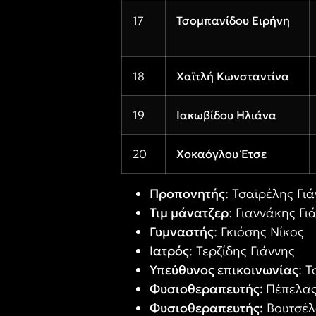
17
Τσομπανίδου Ειρήνη
18
Χαϊτλή Κωνσταντίνα
19
Ιακωβίδου Ηλιάνα
20
Χοκαόγλου Έτσε
Π
ροπονητής
: Τσαϊρέλης Γι
Τιμ μάνατζερ
: Γιαννάκης Γι
Γυμναστής
: Γκιόσης Νίκος
Ιατρός
: Τερζίδης Γιάννης
Υπεύθυνος επικοινωνίας
: 
Φυσιοθεραπευτής:
Πέπελας
Φυσιοθεραπευτής:
Βουτσέλ