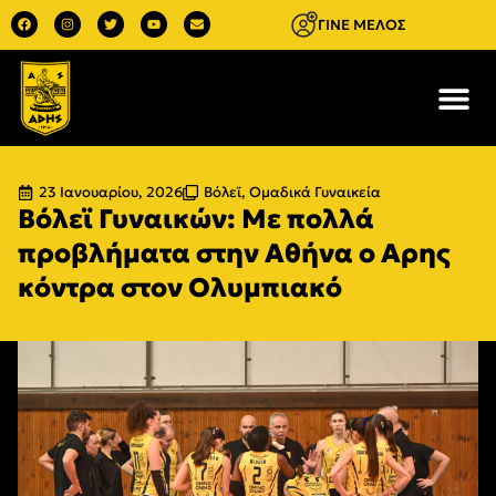
ΓΙΝΕ ΜΕΛΟΣ
23 Ιανουαρίου, 2026
Βόλεϊ
,
Ομαδικά Γυναικεία
Βόλεϊ Γυναικών: Με πολλά
προβλήματα στην Αθήνα ο Αρης
κόντρα στον Ολυμπιακό