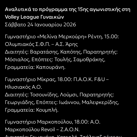
Αναλυτικά το πρόγραμμα της 15ης αγωνιστικής στη
Volley League Γυναικών
Σάββατο 24 Ιανουαρίου 2026
Γυμναστήριο «Μελίνα Μερκούρη» Ρέντη, 15.00:
Ολυμπιακός Σ.Φ.Π. – Α.Σ. Άρης
Διαιτητές: Βαρατάσης, Καπότης, Παρατηρητής:
Μόσιαλος, Επόπτες: Τουλής, Σαμοθράκης,
Γραμματεία: Καπουράνη.
Γυμναστήριο Μίκρας, 18.00: Π.Α.Ο.Κ. F&U –
Ηλυσιακός Α.Ο.
Διαιτητές: Τοσουνίδης, Λούμσι, Παρατηρητής:
Γεωργιάδης, Επόπτες: Ιωάννου, Μαλεφκερίδης,
Γραμματεία: Κουμπλή.
Γυμναστήριο Μαρκοπούλου, 18.00: Α.Ο.
Μαρκοπούλου Revoil – Ζ.Α.Ο.Ν.
Διαιτητές: Γεωργάκη, Κατερλή, Τσάλεντζ ρέφερι: