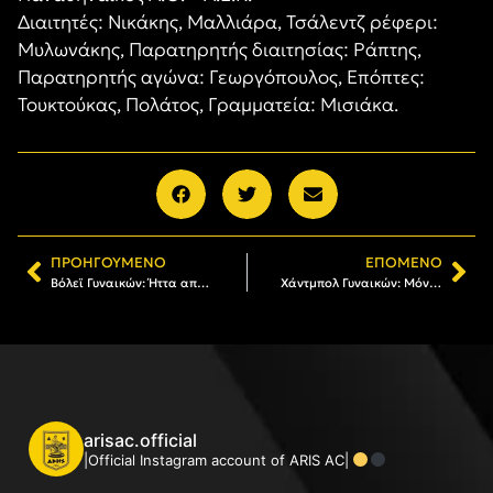
Διαιτητές: Νικάκης, Μαλλιάρα, Τσάλεντζ ρέφερι:
Μυλωνάκης, Παρατηρητής διαιτησίας: Ράπτης,
Παρατηρητής αγώνα: Γεωργόπουλος, Επόπτες:
Τουκτούκας, Πολάτος, Γραμματεία: Μισιάκα.
ΠΡΟΗΓΟΎΜΕΝΟ
ΕΠΌΜΕΝΟ
Βόλεϊ Γυναικών: Ήττα από τον ΠΑΟΚ στο Κύπελλο
Χάντμπολ Γυναικών: Mόνο νίκη με Ορφέα Κατερίνης πριν το ντέρμπι
arisac.official
|Official Instagram account of ARIS AC|