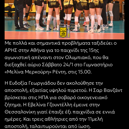
Με πολλά και σημαντικά προβλήματα ταξιδεύει ο
ΑΡΗΣ στην Αθήνα για το παιχνίδι της 15ης
αγωνιστική απέναντι στον Ολυμπιακό, που θα
διεξαχθεί αύριο Σάββατο 24/1 στο Γυμναστήριο
«Μελίνα Μερκούρη» Ρέντη, στις 15.00.
Η Ευδοξία Γεωργιάδου δεν ακολούθησε την
αποστολή, εξαιτίας υψηλού πυρετού. Η Σαρ Βανζάντ
βρίσκεται στις ΗΠΑ για σοβαρό οικογενειακό
ζήτημα. Η Εβελίνα Γζουντέλλη έμεινε στην
Θεσσαλονίκη γιατί έπαιξε έξι παιχνίδια σε εννιά
ημέρες. Και τρεις αθλήτριες από την 11μελή
αποστολή, ταλαιπωρούνται από ίωση.