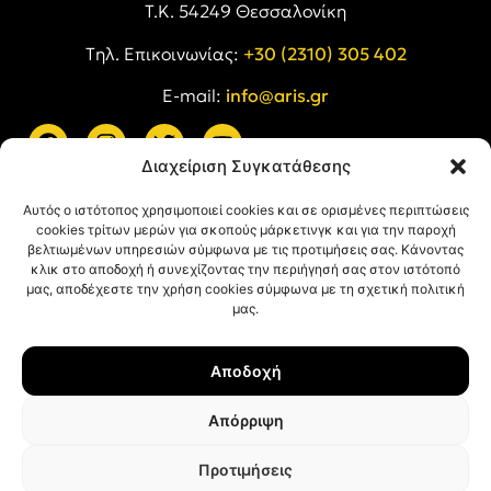
Τ.Κ. 54249 Θεσσαλονίκη
Tηλ. Επικοινωνίας:
+30 (2310) 305 402
E-mail:
info@aris.gr
Διαχείριση Συγκατάθεσης
ARIS LINKS
Αυτός ο ιστότοπος χρησιμοποιεί cookies και σε ορισμένες περιπτώσεις
cookies τρίτων μερών για σκοπούς μάρκετινγκ και για την παροχή
βελτιωμένων υπηρεσιών σύμφωνα με τις προτιμήσεις σας. Κάνοντας
κλικ στο αποδοχή ή συνεχίζοντας την περιήγησή σας στον ιστότοπό
μας, αποδέχεστε την χρήση cookies σύμφωνα με τη σχετική πολιτική
μας.
ΠΛΗΡΟΦΟΡΙΕΣ
Αποδοχή
Όροι Χρήσης
Πολιτική Απορρήτου
Απόρριψη
Πολιτική Cookies
Προτιμήσεις
© ΑΡΗΣ Α.Σ. All rights reserved.