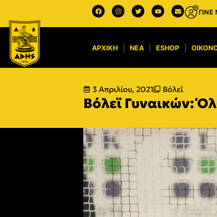
ΓΙΝΕ
ΑΡΧΙΚΉ
ΝΈΑ
ESHOP
ΟΙΚΟΝΟ
3 Απριλίου, 2021
Βόλεϊ
Βόλεϊ Γυναικών: Όλ