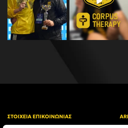
ΣΤΟΙΧΕΙΑ ΕΠΙΚΟΙΝΩΝΙΑΣ
AR
Δ/νση: Γήπεδο “Κλεάνθης Βικελίδης”