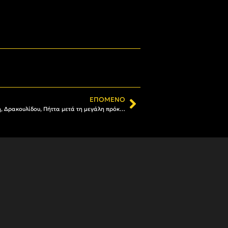
ΕΠΌΜΕΝΟ
Βόλεϊ Γυναικών: Δηλώσεις Γιαννάκη, Δρακουλίδου, Πήττα μετά τη μεγάλη πρόκριση