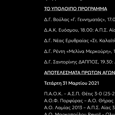
ΤΟ ΥΠΟΛΟΙΠΟ ΠΡΟΓΡΑΜΜΑ
Δ.Γ. Βούλας «Γ. Γεννηματάς», 17.0
Δ.Α.Κ. Ευόσμου, 18.00: Α.Π.Σ. Α
Δ.Γ. Νέας Ερυθραίας «Στ. Καλαϊτ
Δ.Γ. Ρέντη «Μελίνα Μερκούρη», 
Δ.Γ. Σαντορίνης ΔΑΠΠΟΣ, 19.30
ΑΠΟΤΕΛΕΣΜΑΤΑ ΠΡΩΤΩΝ ΑΓΩ
Τετάρτη 31 Μαρτίου 2021
Π.Α.Ο.Κ. – Α.Σ.Π. Θέτις 3-0 (25-2
Α.Ο.Φ. Πορφύρας – Α.Ο. Θήρας 0
Α.Ο. Λαμίας 2013 – Α.Π.Σ. Αίας 3
Α.Ο. Μαρκοπούλου Revoil – Ολυμπ