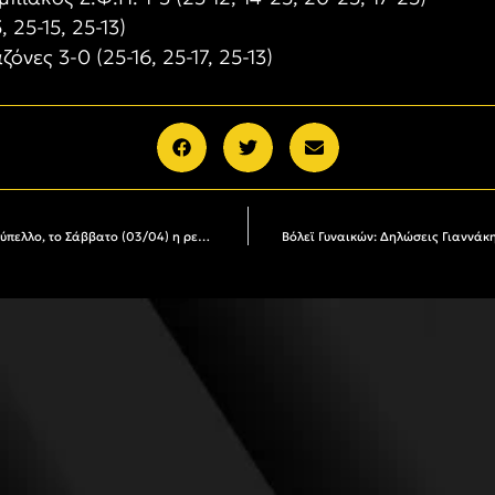
, 25-15, 25-13)
νες 3-0 (25-16, 25-17, 25-13)
Βόλεϊ Γυναικών: Ήττα από την ΑΕΚ (3-1) στο Κύπελλο, το Σάββατο (03/04) η ρεβάνς