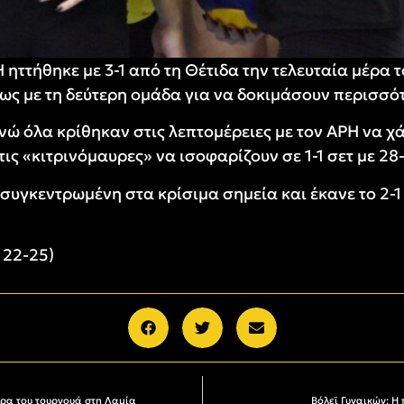
ηττήθηκε με 3-1 από τη Θέτιδα την τελευταία μέρα τ
ίως με τη δεύτερη ομάδα για να δοκιμάσουν περισσό
νώ όλα κρίθηκαν στις λεπτομέρειες με τον ΑΡΗ να χάν
τις «κιτρινόμαυρες» να ισοφαρίζουν σε 1-1 σετ με 28
ο συγκεντρωμένη στα κρίσιμα σημεία και έκανε το 2-
 22-25)
έρα του τουρνουά στη Λαμία
Βόλεϊ Γυναικών: Η 