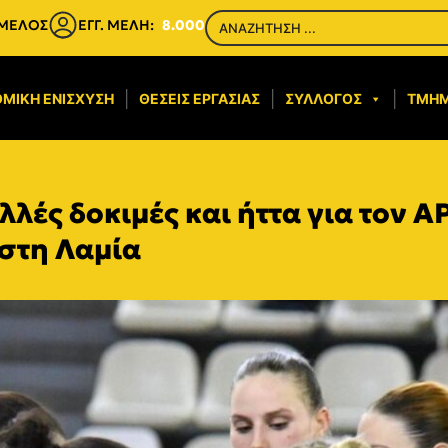
 ΜΕΛΟΣ
ΕΓΓ. ΜΕΛΗ:
8.000
ΜΙΚΉ ΕΝΊΣΧΥΣΗ​
ΘΈΣΕΙΣ ΕΡΓΑΣΊΑΣ
ΣΎΛΛΟΓΟΣ
ΤΜΉ
λλές δοκιμές και ήττα για τον Α
 στη Λαμία