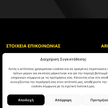
ΣΤΟΙΧΕΙΑ ΕΠΙΚΟΙΝΩΝΙΑΣ
AR
Δ/νση: Γήπεδο “Κλεάνθης Βικελίδης”
Διαχείριση Συγκατάθεσης
Αλκμήνης 69, Χαριλάου
Τ.Κ. 54249 Θεσσαλονίκη
Αυτός ο ιστότοπος χρησιμοποιεί cookies και σε ορισμένες περιπτώσεις 
τρίτων μερών για σκοπούς μάρκετινγκ και για την παροχή βελτιωμ
Tηλ. Επικοινωνίας:
+30 (2310) 305 402
υπηρεσιών σύμφωνα με τις προτιμήσεις σας. Κάνοντας κλικ στο αποδ
συνεχίζοντας την περιήγησή σας στον ιστότοπό μας, αποδέχεστε την
E-mail:
info@aris.gr
cookies σύμφωνα με τη σχετική πολιτική μας.
Αποδοχή
Απόρριψη
Προτιμήσε
© ΑΡΗΣ Α.Σ. All rights reserved.
Web design & development with ❤︎ by
Cr