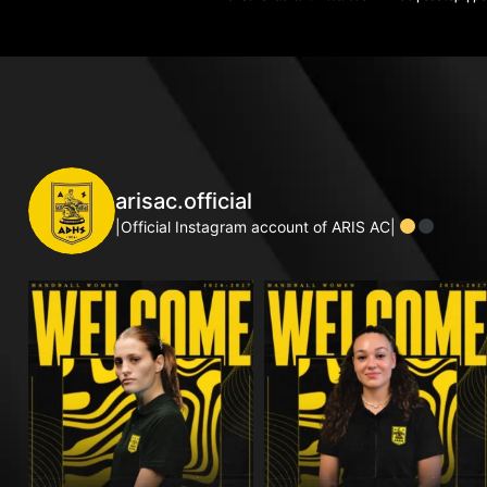
arisac.official
|Official Instagram account of ARIS AC|