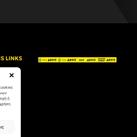
IS LINKS
cookies
ένων
οχή ή
 χρήση
ις
eative Kind
.