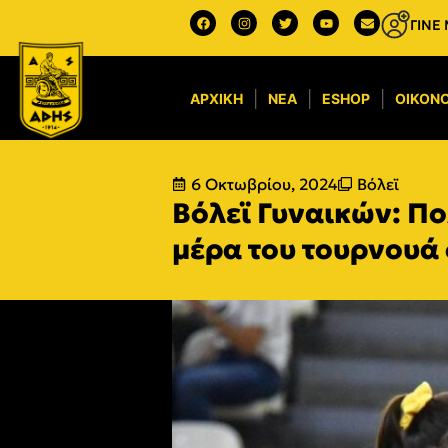
ΓΙΝΕ
ΑΡΧΙΚΉ
ΝΈΑ
ESHOP
ΟΙΚΟΝΟ
6 Οκτωβρίου, 2024
Βόλεϊ
Βόλεϊ Γυναικών: Πο
μέρα του τουρνουά