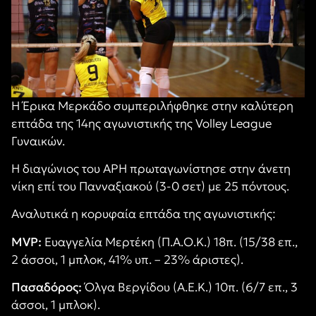
Η Έρικα Μερκάδο συμπεριλήφθηκε στην καλύτερη
επτάδα της 14ης αγωνιστικής της Volley League
Γυναικών.
Η διαγώνιος του ΑΡΗ πρωταγωνίστησε στην άνετη
νίκη επί του Πανναξιακού (3-0 σετ) με 25 πόντους.
Αναλυτικά η κορυφαία επτάδα της αγωνιστικής:
MVP:
Ευαγγελία Μερτέκη (Π.Α.Ο.Κ.) 18π. (15/38 επ.,
2 άσσοι, 1 μπλοκ, 41% υπ. – 23% άριστες).
Πασαδόρος:
Όλγα Βεργίδου (Α.Ε.Κ.) 10π. (6/7 επ., 3
άσσοι, 1 μπλοκ).