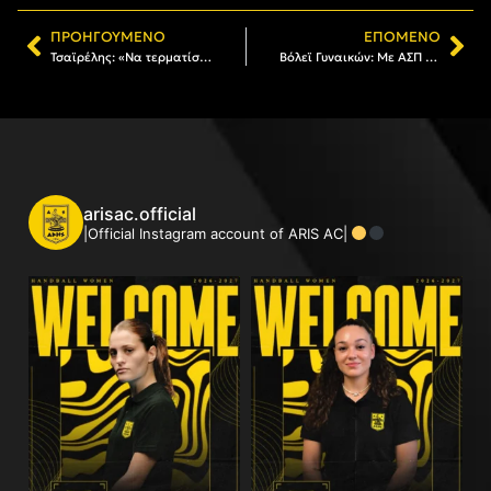
ΠΡΟΗΓΟΎΜΕΝΟ
ΕΠΌΜΕΝΟ
Τσαϊρέλης: «Να τερματίσουμε όσο πιο ψηλά μπορούμε»
Βόλεϊ Γυναικών: Με ΑΣΠ Θέτις για τη 13η νίκη ο ΑΡΗΣ (05/01)
arisac.official
|Official Instagram account of ARIS AC|