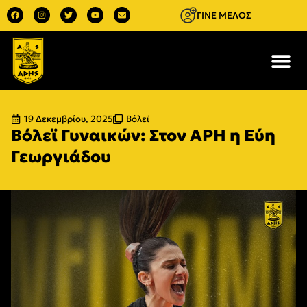
ΓΙΝΕ ΜΕΛΟΣ
19 Δεκεμβρίου, 2025
Βόλεϊ
Βόλεϊ Γυναικών: Στον ΑΡΗ η Εύη
Γεωργιάδου