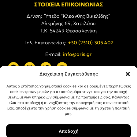
ΣΤΟΙΧΕΙΑ ΕΠΙΚΟΙΝΩΝΙΑΣ
Δ/νση: Γήπεδο “Κλεάνθης Βικελίδης”
Αλκμήνης 69, Χαριλάου
Τ.Κ. 54249 Θεσσαλονίκη
Tηλ. Επικοινωνίας:
+30 (2310) 305 402
E-mail:
info@aris.gr
Διαχείριση Συγκατάθεσης
ARIS LINKS
Αυτός ο ιστότοπος χρησιμοποιεί cookies και σε ορισμένες περιπτώσεις
cookies τρίτων μερών για σκοπούς μάρκετινγκ και για την παροχή
βελτιωμένων υπηρεσιών σύμφωνα με τις προτιμήσεις σας. Κάνοντας
κλικ στο αποδοχή ή συνεχίζοντας την περιήγησή σας στον ιστότοπό
μας, αποδέχεστε την χρήση cookies σύμφωνα με τη σχετική πολιτική
μας.
ΠΛΗΡΟΦΟΡΙΕΣ
Αποδοχή
Όροι Χρήσης