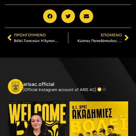
ΠΡΟΗΓΟΎΜΕΝΟ
ΕΠΌΜΕΝΟ
Βόλεϊ Γυναικών: Η Άμποτ στην καλύτερη επτάδα της αγωνιστικής
Κώστας Παπαδόπουλος: «Έχουμε δουλέψει αρκετά στο κομμάτι της πνευματικής συγκέντρωσης, το κλειδί είναι να μείνουμε ενωμένοι»
arisac.official
|Official Instagram account of ARIS AC|