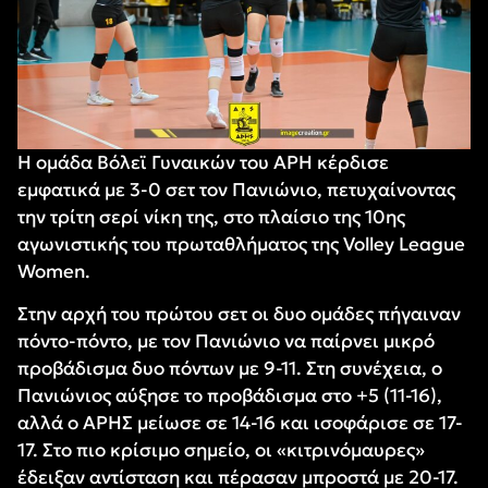
Η ομάδα Βόλεϊ Γυναικών του ΑΡΗ κέρδισε
εμφατικά με 3-0 σετ τον Πανιώνιο, πετυχαίνοντας
την τρίτη σερί νίκη της, στο πλαίσιο της 10ης
αγωνιστικής του πρωταθλήματος της Volley League
Women.
Στην αρχή του πρώτου σετ οι δυο ομάδες πήγαιναν
πόντο-πόντο, με τον Πανιώνιο να παίρνει μικρό
προβάδισμα δυο πόντων με 9-11. Στη συνέχεια, ο
Πανιώνιος αύξησε το προβάδισμα στο +5 (11-16),
αλλά ο ΑΡΗΣ μείωσε σε 14-16 και ισοφάρισε σε 17-
17. Στο πιο κρίσιμο σημείο, οι «κιτρινόμαυρες»
έδειξαν αντίσταση και πέρασαν μπροστά με 20-17.