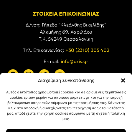
ΣΤΟΙΧΕΙΑ ΕΠΙΚΟΙΝΩΝΙΑΣ
Δ/νση: Γήπεδο “Κλεάνθης Βικελίδης”
Αλκμήνης 69, Χαριλάου
Τ.Κ. 54249 Θεσσαλονίκη
Tηλ. Επικοινωνίας:
+30 (2310) 305 402
E-mail:
info@aris.gr
Διαχείριση Συγκατάθεσης
ARIS LINKS
Αυτός ο ιστότοπος χρησιμοποιεί cookies και σε ορισμένες περιπτώσεις
cookies τρίτων μερών για σκοπούς μάρκετινγκ και για την παροχή
βελτιωμένων υπηρεσιών σύμφωνα με τις προτιμήσεις σας. Κάνοντας
κλικ στο αποδοχή ή συνεχίζοντας την περιήγησή σας στον ιστότοπό
μας, αποδέχεστε την χρήση cookies σύμφωνα με τη σχετική πολιτική
μας.
ΠΛΗΡΟΦΟΡΙΕΣ