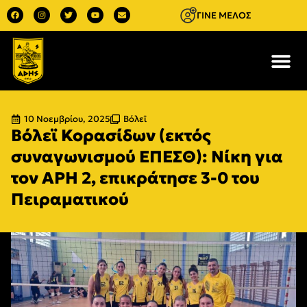
ΓΙΝΕ ΜΕΛΟΣ
10 Νοεμβρίου, 2025
Βόλεϊ
Βόλεϊ Κορασίδων (εκτός
συναγωνισμού ΕΠΕΣΘ): Nίκη για
τον ΑΡΗ 2, επικράτησε 3-0 του
Πειραματικού