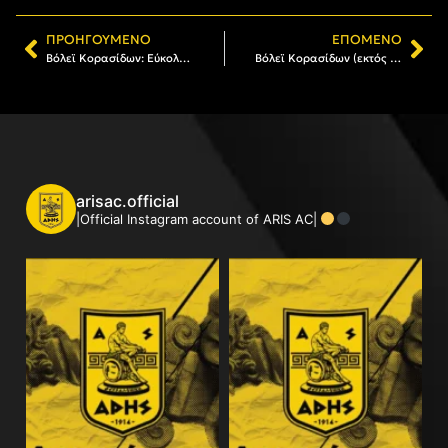
ΠΡΟΗΓΟΎΜΕΝΟ
ΕΠΌΜΕΝΟ
Βόλεϊ Κορασίδων: Εύκολα ο Αρης, 3-0 σετ τον Εσπερο Θέρμης
Βόλεϊ Κορασίδων (εκτός συναγωνισμού ΕΠΕΣΘ): Ηττα για τον ΑΡΗ 2, έχασε 1-3 από την Ελπίδα
arisac.official
|Official Instagram account of ARIS AC|