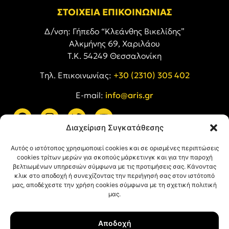
ΣΤΟΙΧΕΙΑ ΕΠΙΚΟΙΝΩΝΙΑΣ
Δ/νση: Γήπεδο “Κλεάνθης Βικελίδης”
Αλκμήνης 69, Χαριλάου
Τ.Κ. 54249 Θεσσαλονίκη
Tηλ. Επικοινωνίας:
+30 (2310) 305 402
E-mail:
info@aris.gr
Διαχείριση Συγκατάθεσης
ARIS LINKS
Αυτός ο ιστότοπος χρησιμοποιεί cookies και σε ορισμένες περιπτώσεις
cookies τρίτων μερών για σκοπούς μάρκετινγκ και για την παροχή
βελτιωμένων υπηρεσιών σύμφωνα με τις προτιμήσεις σας. Κάνοντας
κλικ στο αποδοχή ή συνεχίζοντας την περιήγησή σας στον ιστότοπό
μας, αποδέχεστε την χρήση cookies σύμφωνα με τη σχετική πολιτική
μας.
ΠΛΗΡΟΦΟΡΙΕΣ
Αποδοχή
Όροι Χρήσης