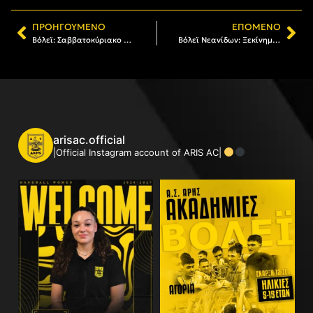
ΠΡΟΗΓΟΎΜΕΝΟ
ΕΠΌΜΕΝΟ
Βόλεϊ: Σαββατοκύριακο δράσης για τα τμήματα υποδομών του ΑΡΗ
Βόλεϊ Νεανίδων: Ξεκίνημα «με το δεξί» για τον ΑΡΗ
arisac.official
|Official Instagram account of ARIS AC|