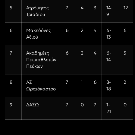
5
Ατρόμητος
7
4
3
14-
12
Τριαδίου
9
6
Μακεδόνες
6
2
4
6-
6
Αξιού
13
7
Ακαδημίες
6
2
4
6-
5
Πρωταθλητών
14
Πεύκων
8
ΑΣ
7
1
6
8-
2
Ωραιόκαστρο
18
9
ΔΑΣΩ
7
0
7
1-
0
21