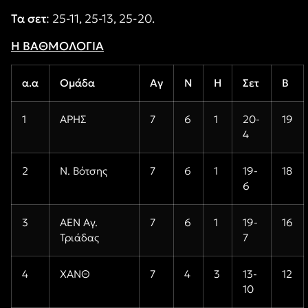
Τα σετ
: 25-11, 25-13, 25-20.
Η ΒΑΘΜΟΛΟΓΙΑ
α.α
Ομάδα
Αγ
Ν
Η
Σετ
Β
1
ΑΡΗΣ
7
6
1
20-
19
4
2
Ν. Βότσης
7
6
1
19-
18
6
3
ΑΕΝ Αγ.
7
6
1
19-
16
Τριάδας
7
4
ΧΑΝΘ
7
4
3
13-
12
10