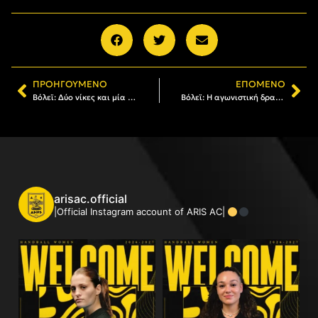
ΠΡΟΗΓΟΎΜΕΝΟ
ΕΠΌΜΕΝΟ
Βόλεϊ: Δύο νίκες και μία ήττα για τα τμήματα υποδομών
Βόλεϊ: Η αγωνιστική δραστηριότητα του Α.Σ. ΑΡΗΣ
arisac.official
|Official Instagram account of ARIS AC|