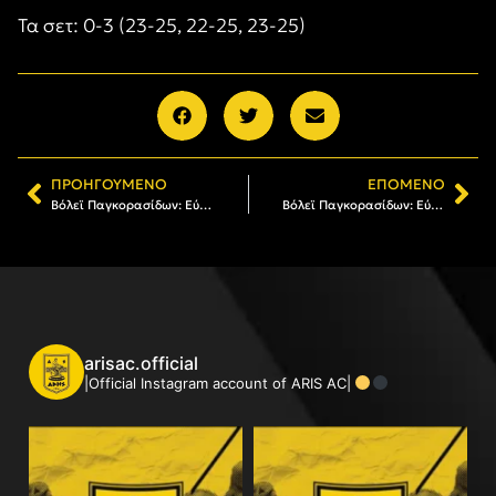
Τα σετ: 0-3 (23-25, 22-25, 23-25)
ΠΡΟΗΓΟΎΜΕΝΟ
ΕΠΌΜΕΝΟ
Βόλεϊ Παγκορασίδων: Εύκολη εκτός έδρας νίκη επί του Πηγάσου Πολίχνης (0-3)
Βόλεϊ Παγκορασίδων: Εύκολη νίκη επί του Εθνικού Πυλαίας
arisac.official
|Official Instagram account of ARIS AC|