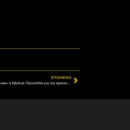
ΕΠΌΜΕΝΟ
Βόλεϊ Κορασίδων: Με τα «γαλανόλευκα» η Εβελίνα Γζουντέλλη για την προετοιμασία των προκριματικών