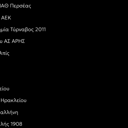
ΟΠΑΘ Περσέας
ς ΑΕΚ
μία Τύρναβος 2011
υ ΑΣ ΑΡΗΣ
λπίς
είου
 Ηρακλείου
Παλλήνη
λής 1908