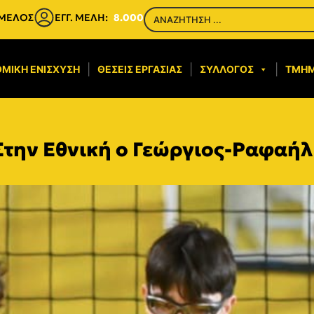
 ΜΕΛΟΣ
ΕΓΓ. ΜΕΛΗ:
8.000
ΜΙΚΉ ΕΝΊΣΧΥΣΗ​
ΘΈΣΕΙΣ ΕΡΓΑΣΊΑΣ
ΣΎΛΛΟΓΟΣ
ΤΜΉ
Στην Εθνική ο Γεώργιος-Ραφαή