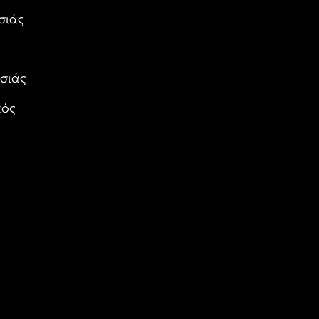
σιάς
σιάς
κός