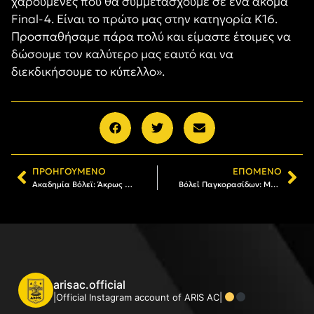
χαρούμενες που θα συμμετάσχουμε σε ένα ακόμα
Final-4. Είναι το πρώτο μας στην κατηγορία Κ16.
Προσπαθήσαμε πάρα πολύ και είμαστε έτοιμες να
δώσουμε τον καλύτερο μας εαυτό και να
διεκδικήσουμε το κύπελλο».
ΠΡΟΗΓΟΎΜΕΝΟ
ΕΠΌΜΕΝΟ
Ακαδημία Βόλεϊ: Άκρως θετικό πρόσημο και εξαγωγή συμπερασμάτων από το τουρνουά του Ατρόμητου Τριαδίου
Βόλεϊ Παγκορασίδων: Με το… δεξί στο Final 4
arisac.official
|Official Instagram account of ARIS AC|