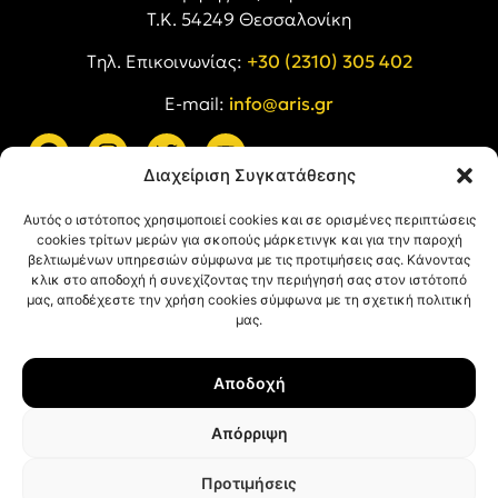
Τ.Κ. 54249 Θεσσαλονίκη
Tηλ. Επικοινωνίας:
+30 (2310) 305 402
E-mail:
info@aris.gr
Διαχείριση Συγκατάθεσης
ARIS LINKS
Αυτός ο ιστότοπος χρησιμοποιεί cookies και σε ορισμένες περιπτώσεις
cookies τρίτων μερών για σκοπούς μάρκετινγκ και για την παροχή
βελτιωμένων υπηρεσιών σύμφωνα με τις προτιμήσεις σας. Κάνοντας
κλικ στο αποδοχή ή συνεχίζοντας την περιήγησή σας στον ιστότοπό
μας, αποδέχεστε την χρήση cookies σύμφωνα με τη σχετική πολιτική
μας.
ΠΛΗΡΟΦΟΡΙΕΣ
Αποδοχή
Όροι Χρήσης
Πολιτική Απορρήτου
Απόρριψη
Πολιτική Cookies
Προτιμήσεις
© ΑΡΗΣ Α.Σ. All rights reserved.