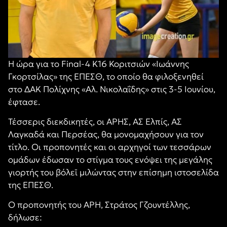
Η ώρα για το Final-4 Κ16 Κοριτσιών «Ιωάννης
Γκορτσίλας» της ΕΠΕΣΘ, το οποίο θα φιλοξενηθεί
στο ΔΑΚ Πολίχνης «Αλ. Νικολαΐδης» στις 3-5 Ιουνίου,
έφτασε.
Τέσσερις διεκδικητές, οι ΑΡΗΣ, ΑΣ Ελπίς, ΑΣ
Λαγκαδά και Περσέας, θα μονομαχήσουν για τον
τίτλο. Οι προπονητές και οι αρχηγοί των τεσσάρων
ομάδων έδωσαν το στίγμα τους ενόψει της μεγάλης
γιορτής του βόλεϊ μιλώντας στην επίσημη ιστοσελίδα
της ΕΠΕΣΘ.
Ο προπονητής του ΑΡΗ, Στράτος Γζουντέλλης,
δήλωσε: