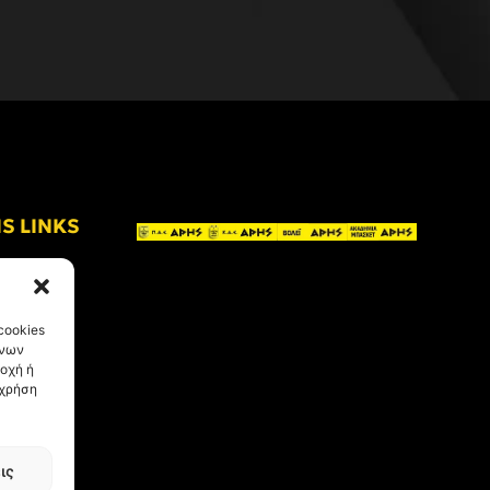
IS LINKS
cookies
ένων
οχή ή
 χρήση
ις