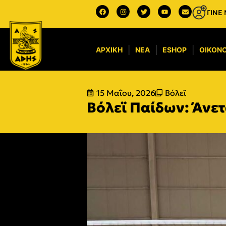
ΓΙΝΕ
ΑΡΧΙΚΉ
ΝΈΑ
ESHOP
ΟΙΚΟΝΟ
15 Μαΐου, 2026
Βόλεϊ
Βόλεϊ Παίδων: Άνετ