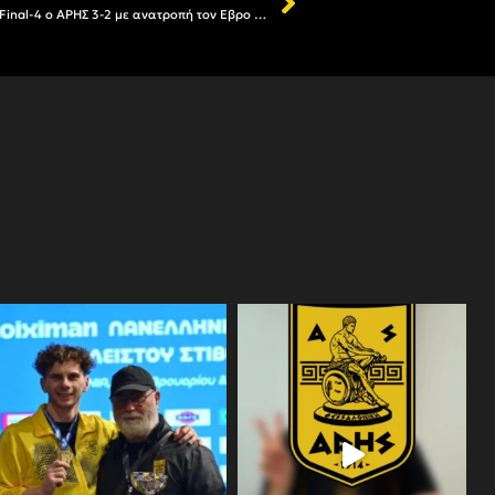
Πανελλήνιο Βόλεϊ Ανδρών Κ18: Στο Final-4 ο ΑΡΗΣ 3-2 με ανατροπή τον Εβρο Σουφλίου