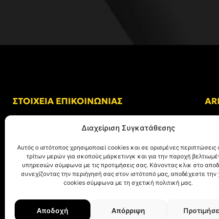
ΣΤΟΙΧΕΙΑ ΕΠΙΚΟΙΝΩΝΙΑΣ
AR
Δ/νση: Γήπεδο “Κλεάνθης Βικελίδης”
Διαχείριση Συγκατάθεσης
Αλκμήνης 69, Χαριλάου
Τ.Κ. 54249 Θεσσαλονίκη
Αυτός ο ιστότοπος χρησιμοποιεί cookies και σε ορισμένες περιπτώσεις 
τρίτων μερών για σκοπούς μάρκετινγκ και για την παροχή βελτιωμ
Tηλ. Επικοινωνίας:
+30 (2310) 305 402
υπηρεσιών σύμφωνα με τις προτιμήσεις σας. Κάνοντας κλικ στο αποδ
συνεχίζοντας την περιήγησή σας στον ιστότοπό μας, αποδέχεστε την
E-mail:
info@aris.gr
cookies σύμφωνα με τη σχετική πολιτική μας.
Αποδοχή
Απόρριψη
Προτιμήσε