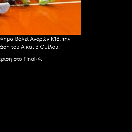
θλημα Βόλεϊ Ανδρών Κ18, την
άση του Α και Β Ομίλου.
ριση στο Final-4.