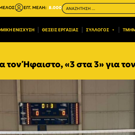
 ΜΕΛΟΣ
ΕΓΓ. ΜΕΛΗ:
8.000
ΜΙΚΉ ΕΝΊΣΧΥΣΗ​
ΘΈΣΕΙΣ ΕΡΓΑΣΊΑΣ
ΣΎΛΛΟΓΟΣ
ΤΜΉ
α τον Ήφαιστο, «3 στα 3» για το