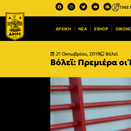
ΓΙΝΕ
ΑΡΧΙΚΉ
ΝΈΑ
ESHOP
ΟΙΚΟΝΟ
21 Οκτωβρίου, 2019
Βόλεϊ
Βόλεϊ: Πρεμιέρα οι