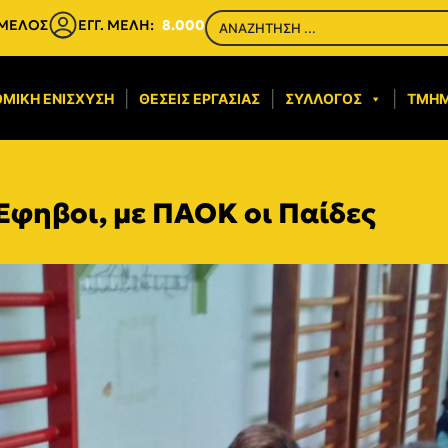
 ΜΕΛΟΣ
ΕΓΓ. ΜΕΛΗ:
8.000
ΜΙΚΉ ΕΝΊΣΧΥΣΗ​
ΘΈΣΕΙΣ ΕΡΓΑΣΊΑΣ
ΣΎΛΛΟΓΟΣ
ΤΜΉ
 Έφηβοι, με ΠΑΟΚ οι Παίδες