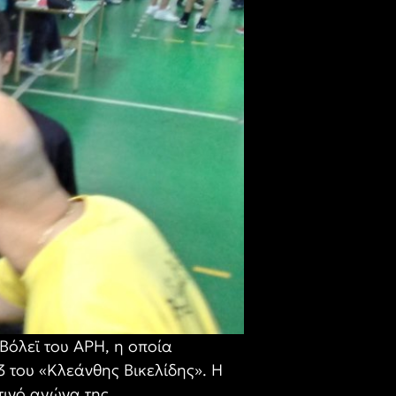
Βόλεϊ του ΑΡΗ, η οποία
3 του «Κλεάνθης Βικελίδης». Η
τινό αγώνα της.