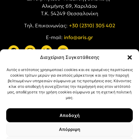
Αλκμήνης 69, Χαριλάου
Τ.Κ. 54249 Θεσσαλονίκη
Tηλ. Επικοινωνίας:
+30 (2310) 305 402
E-mail:
info@aris.gr
Διαχείριση Συγκατάθεσης
ARIS LINKS
Αυτός ο ιστότοπος χρησιμοποιεί cookies και σε ορισμένες περιπτώσεις
cookies τρίτων μερών για σκοπούς μάρκετινγκ και για την παροχή
βελτιωμένων υπηρεσιών σύμφωνα με τις προτιμήσεις σας. Κάνοντας
κλικ στο αποδοχή ή συνεχίζοντας την περιήγησή σας στον ιστότοπό
μας, αποδέχεστε την χρήση cookies σύμφωνα με τη σχετική πολιτική
μας.
ΠΛΗΡΟΦΟΡΙΕΣ
Αποδοχή
Όροι Χρήσης
Πολιτική Απορρήτου
Απόρριψη
Πολιτική Cookies