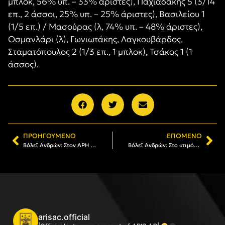
μπλοκ, 56% υπ. – 33% άριστες), Παχιαδάκης 5 (3/14
επ., 2 άσσοι, 25% υπ. – 25% άριστες), Βασιλείου 1
(1/5 επ.) / Μασούρας (λ, 74% υπ. – 48% άριστες),
Οσμανλάρι (λ), Γωνιωτάκης, Λαγκουβάρδος,
Σταματόπουλος 2 (1/3 επ., 1 μπλοκ), Τσάκος 1 (1
άσσος).
ΠΡΟΗΓΟΎΜΕΝΟ
ΕΠΌΜΕΝΟ
Βόλεϊ Ανδρών: Στον ΑΡΗ ο Αθανάσιος Κεσεσίδης
Βόλεϊ Ανδρών: Στο «τιμόνι» του ΑΡΗ ο Γιάννης Μέλκας
arisac.official