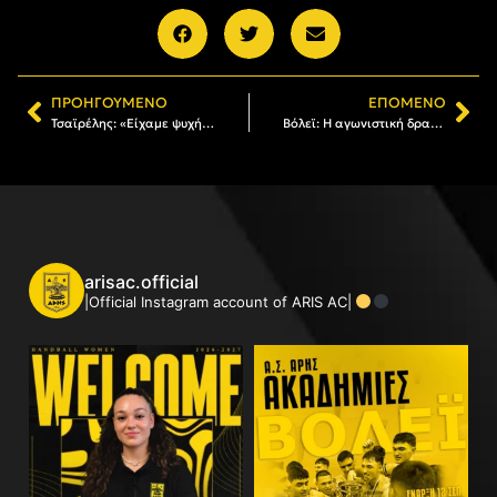
ΠΡΟΗΓΟΎΜΕΝΟ
ΕΠΌΜΕΝΟ
Τσαϊρέλης: «Είχαμε ψυχή και πίστη στο πλάνο»
Βόλεϊ: Η αγωνιστική δραστηριότητα των τμημάτων του Α.Σ. ΑΡΗΣ
arisac.official
|Official Instagram account of ARIS AC|