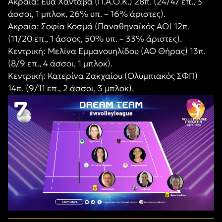
Ακραία: Εύα Χαντάβα (Π.Α.Ο.Κ.) 28π. (24/47 επ., 3
άσσοι, 1 μπλοκ, 26% υπ. – 16% άριστες).
Ακραία: Σοφία Κοσμά (Παναθηναϊκός ΑΟ) 12π.
(11/20 επ., 1 άσσος, 50% υπ. – 33% άριστες).
Κεντρική: Μελίνα Εμμανουηλίδου (ΑΟ Θήρας) 13π.
(8/9 επ., 4 άσσοι, 1 μπλοκ).
Κεντρική: Κατερίνα Ζακχαίου (Ολυμπιακός ΣΦΠ)
14π. (9/11 επ., 2 άσσοι, 3 μπλοκ).