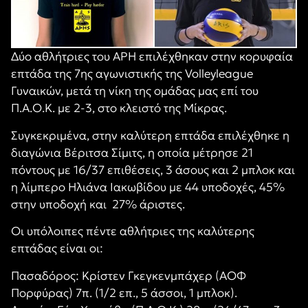
Δύο αθλήτριες του ΑΡΗ επιλέχθηκαν στην κορυφαία
επτάδα της 7ης αγωνιστικής της Volleyleague
Γυναικών, μετά τη νίκη της ομάδας μας επί του
Π.Α.Ο.Κ. με 2-3, στο κλειστό της Μίκρας.
Συγκεκριμένα, στην καλύτερη επτάδα επιλέχθηκε η
διαγώνια Βέριτσα Σίμιτς, η οποία μέτρησε 21
πόντους με 16/37 επιθέσεις, 3 άσους και 2 μπλοκ και
η λίμπερο Ηλιάνα Ιακωβίδου με 44 υποδοχές, 45%
στην υποδοχή και 27% άριστες.
Οι υπόλοιπες πέντε αθλήτριες της καλύτερης
επτάδας είναι οι:
Πασαδόρος: Κρίστεν Γκεγκενμπάχερ (ΑΟΦ
Πορφύρας) 7π. (1/2 επ., 5 άσσοι, 1 μπλοκ).