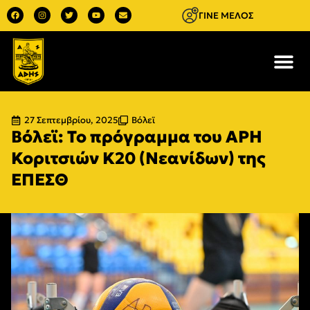
ΓΙΝΕ ΜΕΛΟΣ
27 Σεπτεμβρίου, 2025
Βόλεϊ
Βόλεϊ: Το πρόγραμμα του ΑΡΗ
Κοριτσιών Κ20 (Νεανίδων) της
ΕΠΕΣΘ