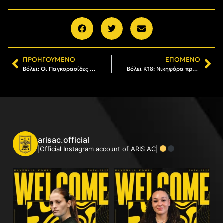
ΠΡΟΗΓΟΎΜΕΝΟ
ΕΠΌΜΕΝΟ
Βόλεϊ: Οι Παγκορασίδες του ΑΡΗ υποδέχτηκαν την ουγγρική SMAFC 1860
Βόλεϊ Κ18: Νικηφόρα πρεμιέρα για τον ΑΡΗ, 3-0 τον Ηρακλή
arisac.official
|Official Instagram account of ARIS AC|