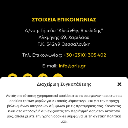
ΣΤΟΙΧΕΙΑ ΕΠΙΚΟΙΝΩΝΙΑΣ
Δ/νση: Γήπεδο “Κλεάνθης Βικελίδης”
Αλκμήνης 69, Χαριλάου
Τ.Κ. 54249 Θεσσαλονίκη
Tηλ. Επικοινωνίας:
+30 (2310) 305 402
E-mail:
info@aris.gr
Διαχείριση Συγκατάθεσης
ARIS LINKS
Αυτός ο ιστότοπος χρησιμοποιεί cookies και σε ορισμένες περιπτώσεις
cookies τρίτων μερών για σκοπούς μάρκετινγκ και για την παροχή
βελτιωμένων υπηρεσιών σύμφωνα με τις προτιμήσεις σας. Κάνοντας
κλικ στο αποδοχή ή συνεχίζοντας την περιήγησή σας στον ιστότοπό
μας, αποδέχεστε την χρήση cookies σύμφωνα με τη σχετική πολιτική
μας.