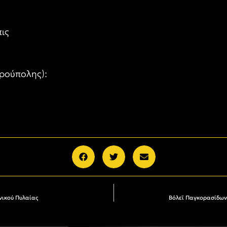
ις
ρούπολης):
νικού Πυλαίας
Βόλεϊ Παγκορασίδων: