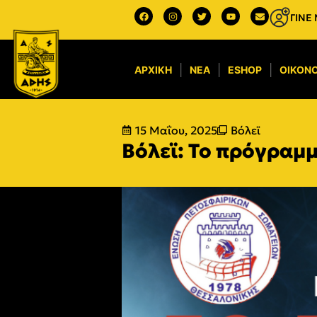
ΓΙΝΕ
ΑΡΧΙΚΉ
ΝΈΑ
ESHOP
ΟΙΚΟΝΟ
15 Μαΐου, 2025
Βόλεϊ
Βόλεϊ: Το πρόγραμμ