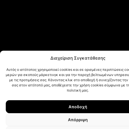
Διαχείριση Συγκατάθεσης
Αυτός ο ιστότοπος χρησιμοποιεί cookies και σε ορισμένες περιπτώσεις co
μερών για σκοπούς μάρκετινγκ και για την παροχή βελτιωμένων υπηρε
με τις προτιμήσεις σας. Κάνοντας κλικ στο αποδοχή ή συνεχίζοντας την
σας στον ιστότοπό μας, αποδέχεστε την χρήση cookies σύμφωνα με τ
πολιτική μας.
Αποδοχή
Απόρριψη