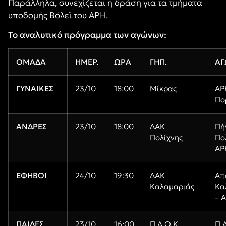
Παράλληλα, συνεχίζεται η δράση για τα τμήματα
υποδομής Βόλεϊ του ΑΡΗ.
Το αναλυτικό πρόγραμμα των αγώνων:
ΟΜΑΔΑ
ΗΜΕΡ.
ΩΡΑ
ΓΗΠ.
ΑΓ
ΓΥΝΑΙΚΕΣ
23/10
18:00
Μίκρας
ΑΡ
Πο
ΑΝΔΡΕΣ
23/10
18:00
ΔΑΚ
Πή
Πολίχνης
Πο
ΑΡ
ΕΦΗΒΟΙ
24/10
19:30
ΔΑΚ
Απ
Καλαμαριάς
Κα
– 
ΠΑΙΔΕΣ
23/10
16:00
Π.Α.Ο.Κ.
Π.Α