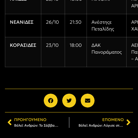
ΑΡ
ΝΕΑΝΙΔΕΣ
26/10
21:30
Ανέστηςε
ΑΡ
Πεταλίδης
ΧΑ
ΚΟΡΑΣΙΔΕΣ
23/10
18:00
ΔΑΚ
ΑΕ
Πανοράματος
Πα
– 
ΠΡΟΗΓΟΎΜΕΝΟ
ΕΠΌΜΕΝΟ
Βόλεϊ Ανδρών: Το Σάββατο (23/10) στις 18:00 η πρεμιέρα με Πήγασο
Βόλεϊ Ανδρών: Λύγισε στο τάι μπρέικ ο ΑΡΗΣ στην Πολίχνη