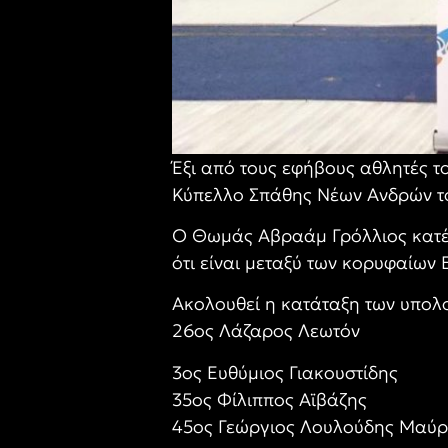
Έξι από τους εφήβους αθλητές 
Κύπελλο Σπάθης Νέων Ανδρών τ
Ο Θωμάς Αβραάμ Γρόλλιος κατέκτ
ότι είναι μεταξύ των κορυφαίων
Ακολουθεί η κατάταξη των υπολ
26ος Λάζαρος Λεωτόν
3ος Ευθύμιος Γιακουστίδης
35ος Φίλιππος Αϊβάζης
45ος Γεώργιος Λουλούδης Μαύρ