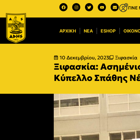
ΓΙΝΕ
ΑΡΧΙΚΉ
ΝΈΑ
ESHOP
ΟΙΚΟΝΟ
10 Δεκεμβρίου, 2023
Ξιφασκία
Ξιφασκία: Ασημένιο
Kύπελλο Σπάθης Νέ