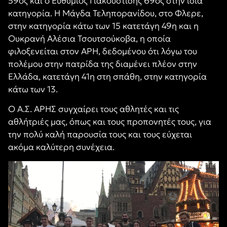
59ος και ο Ευθύμιος Γιακουστίδης 69ος στην ίδια
κατηγορία. Η Μάγδα Τεληπορανίδου, στο Φλερε,
στην κατηγορία κάτω των 15 κατετάγη 49η και η
Ουκρανή Αλέσια Τσουτσούκοβα, η οποία
φιλοξενείται στον ΑΡΗ, δεδομένου ότι λόγω του
πολέμου στην πατρίδα της διαμένει πλέον στην
Ελλάδα, κατετάγη 41η στη σπάθη, στην κατηγορία
κάτω των 13.
Ο Α.Σ. ΑΡΗΣ συγχαίρει τους αθλητές και τις
αθλήτριές μας, όπως και τους προπονητές τους, για
την πολύ καλή παρουσία τους και τους εύχεται
ακόμα καλύτερη συνέχεια.