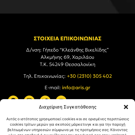
ΣΤΟΙΧΕΙΑ ΕΠΙΚΟΙΝΩΝΙΑΣ
Δ/νση: Γήπεδο “Κλεάνθης Βικελίδης”
Αλκμήνης 69, Χαριλάου
Τ.Κ. 54249 Θεσσαλονίκη
Tηλ. Επικοινωνίας:
+30 (2310) 305 402
E-mail:
info@aris.gr
Διαχείριση Συγκατάθεσης
ARIS LINKS
Αυτός ο ιστότοπος χρησιμοποιεί cookies και σε ορισμένες περιπτώσεις
cookies τρίτων μερών για σκοπούς μάρκετινγκ και για την παροχή
βελτιωμένων υπηρεσιών σύμφωνα με τις προτιμήσεις σας. Κάνοντας