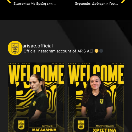
Ξιφασκία: Με 5μελή εκπροσώπηση ο ΑΡΗΣ στο μεγαλύτερο, παγκοσμίως, τουρνουά U15
Ξιφασκία: Δεύτερη η Γουσοπούλου στους Πανελλήνιους Αναπτυξιακούς Αγώνες
arisac.official
|Official Instagram account of ARIS AC|