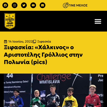
ΓΙΝΕ ΜΕΛΟΣ
14 Ιουνίου, 2022
Ξιφασκία
Ξιφασκία: «Χάλκινος» ο
Αριστοτέλης Γρόλλιος στην
Πολωνία (pics)