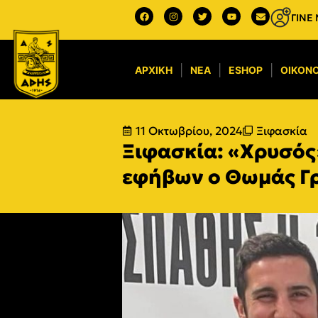
ΓΙΝΕ
ΑΡΧΙΚΉ
ΝΈΑ
ESHOP
ΟΙΚΟΝΟ
11 Οκτωβρίου, 2024
Ξιφασκία
Ξιφασκία: «Χρυσός
εφήβων ο Θωμάς Γρ