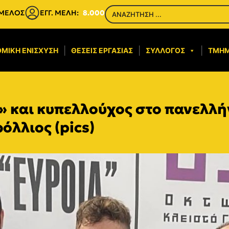
 ΜΕΛΟΣ
ΕΓΓ. ΜΕΛΗ:
8.000
ΜΙΚΉ ΕΝΊΣΧΥΣΗ​
ΘΈΣΕΙΣ ΕΡΓΑΣΊΑΣ
ΣΎΛΛΟΓΟΣ
ΤΜΉ
» και κυπελλούχος στο πανελλή
όλλιος (pics)