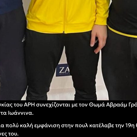
ασκίας του ΑΡΗ συνεχίζονται με τον Θωμά Αβραάμ Γρ
τα Ιωάννινα.
ια πολύ καλή εμφάνιση στην πουλ κατέλαβε την 19η 
ες του.