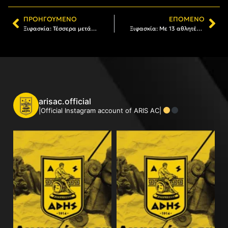
ΠΡΟΗΓΟΎΜΕΝΟ
ΕΠΌΜΕΝΟ
Ξιφασκία: Τέσσερα μετάλλια για τον ΑΡΗ στο Πανελλήνιο Κύπελλο (photos)
Ξιφασκία: Με 13 αθλητές / τριες ο ΑΡΗΣ στο Κύπελλο Σπάθης
arisac.official
|Official Instagram account of ARIS AC|