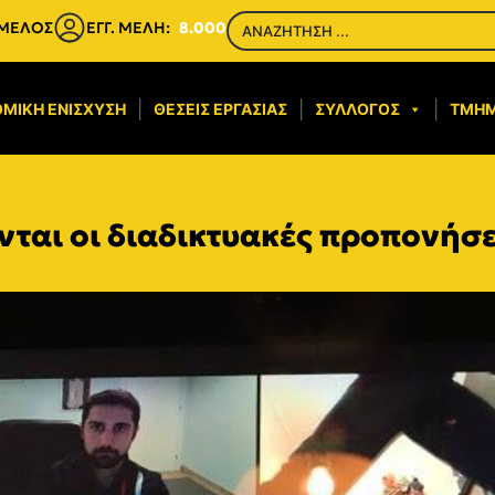
 ΜΕΛΟΣ
ΕΓΓ. ΜΕΛΗ:
8.000
ΜΙΚΉ ΕΝΊΣΧΥΣΗ​
ΘΈΣΕΙΣ ΕΡΓΑΣΊΑΣ
ΣΎΛΛΟΓΟΣ
ΤΜΉ
νται οι διαδικτυακές προπονήσει