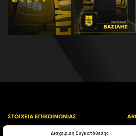
ΣΤΟΙΧΕΙΑ ΕΠΙΚΟΙΝΩΝΙΑΣ
AR
Δ/νση: Γήπεδο “Κλεάνθης Βικελίδης”
Διαχείριση Συγκατάθεσης
Αλκμήνης 69, Χαριλάου