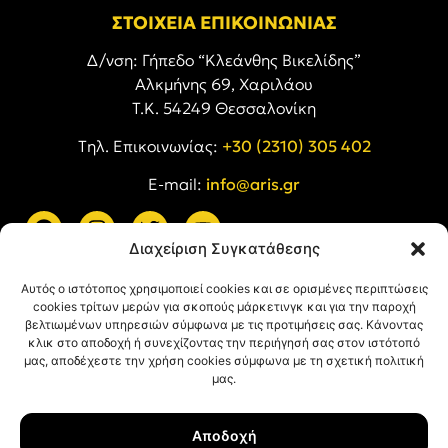
ΣΤΟΙΧΕΙΑ ΕΠΙΚΟΙΝΩΝΙΑΣ
Δ/νση: Γήπεδο “Κλεάνθης Βικελίδης”
Αλκμήνης 69, Χαριλάου
Τ.Κ. 54249 Θεσσαλονίκη
Tηλ. Επικοινωνίας:
+30 (2310) 305 402
E-mail:
info@aris.gr
Διαχείριση Συγκατάθεσης
ARIS LINKS
Αυτός ο ιστότοπος χρησιμοποιεί cookies και σε ορισμένες περιπτώσεις
cookies τρίτων μερών για σκοπούς μάρκετινγκ και για την παροχή
βελτιωμένων υπηρεσιών σύμφωνα με τις προτιμήσεις σας. Κάνοντας
κλικ στο αποδοχή ή συνεχίζοντας την περιήγησή σας στον ιστότοπό
μας, αποδέχεστε την χρήση cookies σύμφωνα με τη σχετική πολιτική
μας.
ΠΛΗΡΟΦΟΡΙΕΣ
Αποδοχή
Όροι Χρήσης