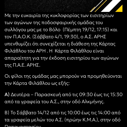
Με την ευκαιρία της κυκλοφορίας των εισιτηρίων
των αγώνων της ποδοσφαιρικής ομάδας του
συλλόγου μας με το Βόλο (Πέμπτη 19/12, 17:15) και
τον Π.Α.Ο.Κ. (Σάββατο 4/1, 19:30), ο
Α.Σ. ΑΡΗΣ
υπενθυμίζει ότι συνεχίζεται η διάθεση της Κάρτας
Φιλάθλου του ΑΡΗ . Η Κάρτα Φιλάθλου είναι
απαραίτητη για την έκδοση εισιτηρίου των αγώνων
της Π.Α.Ε. ΑΡΗΣ.
Οι φίλοι της ομάδας μας μπορούν να προμηθεύονται
την Κάρτα Φιλάθλου ως εξής:
Α)
Δευτέρα – Παρασκευή από τις 09:30 έως τις 15:30
από τα γραφεία του Α.Σ., στην οδό Αλκμήνης.
Β) Το Σάββατο 14/12 από τις 10:00 έως τις 14:00 από
τα γραφεία μελών του Α.Σ. (πρώην Κ.Μ.Α.), στην οδό
Παπαναστασίου.