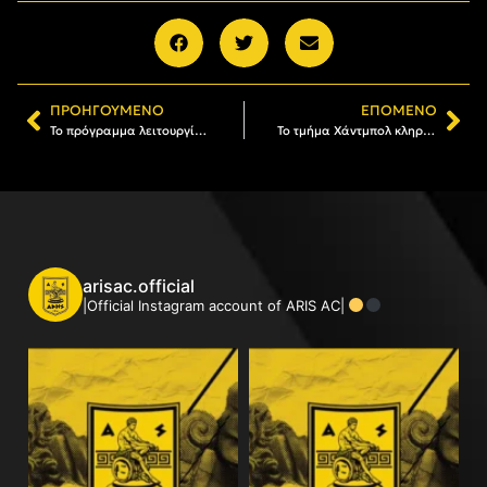
ΠΡΟΗΓΟΎΜΕΝΟ
ΕΠΌΜΕΝΟ
Το πρόγραμμα λειτουργίας του ARIS Fitness and Sports στις γιορτές
Το τμήμα Χάντμπολ κληρώνει δύο διαρκείας της ΚΑΕ ΑΡΗΣ για ανέργους και φοιτητές
arisac.official
|Official Instagram account of ARIS AC|