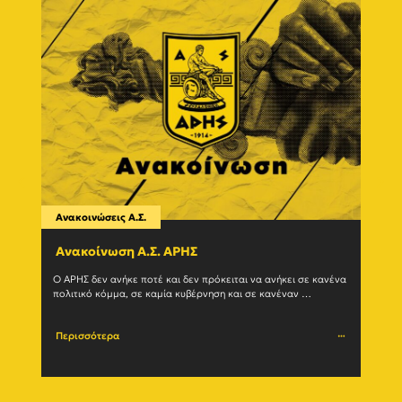
Ανακοινώσεις Α.Σ.
Ανακο
Ανακοίνωση Α.Σ. ΑΡΗΣ
Η δ
(27/
Ο ΑΡΗΣ δεν ανήκε ποτέ και δεν πρόκειται να ανήκει σε κανένα 
πολιτικό κόμμα, σε καμία κυβέρνηση και σε κανέναν 
Ο Α.Σ.
μηχανισμό εξουσίας. Η ιστορία του				
(27/07
Περισσότερα
Περι