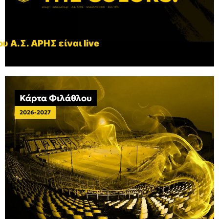
υ Α.Σ. ΑΡΗΣ είναι live
Κάρτα Φιλάθλου
2026-2027