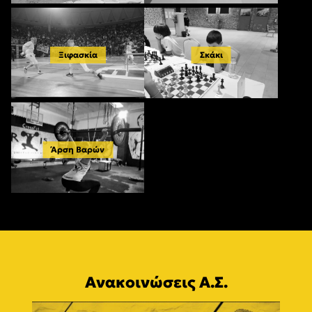
Ξιφασκία
Σκάκι
Άρση Βαρών
Ανακοινώσεις Α.Σ.