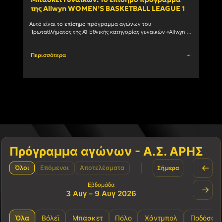
της Allwyn WOMEN’S BASKETBALL LEAGUE 1
ανδ
Αυτό είναι το επίσημο πρόγραμμα αγώνων του 
Ο Α.Σ
Πρωταθλήματος της Α1 Εθνικής κατηγορίας γυναικών «Allwyn 
συμμε
WOMEN’S BASKETBALL LEAGUE 1» 1η αγωνιστική ΗΜ/ΝΙΑ ΩΡΑ 
πρωτά
ΓΗΠΕΔΟ ΑΓΩΝΑΣ 03/10/2026				
Περισσότερα
Περι
Πρόγραμμα αγώνων - Α.Σ. ΑΡΗΣ
←
Όλοι
Επόμενοι
Αποτελέσματα
Σήμερα
Εβδομάδα
→
3 Αυγ – 9 Αυγ 2026
Όλα
Βόλεϊ
Μπάσκετ
Πόλο
Χάντμπολ
Ποδόσφα