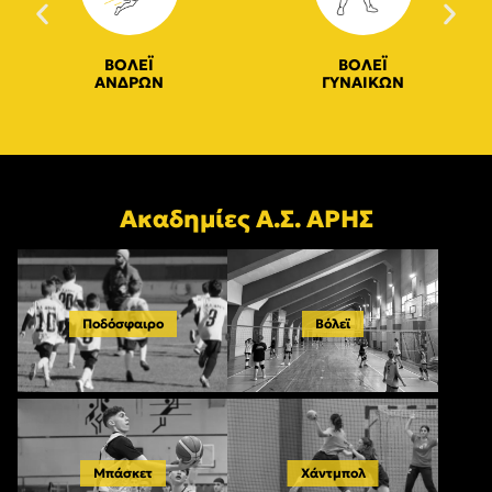
ΒΟΛΕΪ
ΒΟΛΕΪ
ΑΝΔΡΩΝ
ΓΥΝΑΙΚΩΝ
Ακαδημίες Α.Σ. ΑΡΗΣ
Ποδόσφαιρο
Βόλεϊ
Μπάσκετ
Χάντμπολ