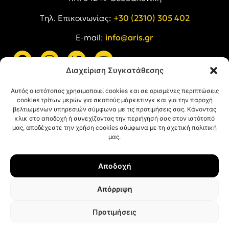
Tηλ. Επικοινωνίας:
+30 (2310) 305 402
E-mail:
info@aris.gr
Διαχείριση Συγκατάθεσης
ARIS LINKS
Αυτός ο ιστότοπος χρησιμοποιεί cookies και σε ορισμένες περιπτώσεις
cookies τρίτων μερών για σκοπούς μάρκετινγκ και για την παροχή
βελτιωμένων υπηρεσιών σύμφωνα με τις προτιμήσεις σας. Κάνοντας
κλικ στο αποδοχή ή συνεχίζοντας την περιήγησή σας στον ιστότοπό
μας, αποδέχεστε την χρήση cookies σύμφωνα με τη σχετική πολιτική
μας.
ΠΛΗΡΟΦΟΡΙΕΣ
Αποδοχή
Όροι Χρήσης
Πολιτική Απορρήτου
Απόρριψη
Πολιτική Cookies
Προτιμήσεις
© ΑΡΗΣ Α.Σ. All rights reserved.
Web design & development with ❤︎ by
Creative Kind
.