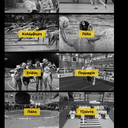
Κολύμβηση
Πόλο
Στίβος
Πυγμαχία
Πάλη
Τζούντο