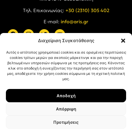
Tηλ. Επικοινωνίας:
+30 (2310) 305 402
E-mail:
info@aris.gr
Διαχείριση Συγκατάθεσης
ARIS LINKS
Αυτός ο ιστότοπος χρησιμοποιεί cookies και σε ορισμένες περιπτώσεις
cookies τρίτων μερών για σκοπούς μάρκετινγκ και για την παροχή
βελτιωμένων υπηρεσιών σύμφωνα με τις προτιμήσεις σας. Κάνοντας
κλικ στο αποδοχή ή συνεχίζοντας την περιήγησή σας στον ιστότοπό
μας, αποδέχεστε την χρήση cookies σύμφωνα με τη σχετική πολιτική
μας.
ΠΛΗΡΟΦΟΡΙΕΣ
Αποδοχή
Όροι Χρήσης
Πολιτική Απορρήτου
Απόρριψη
Πολιτική Cookies
Προτιμήσεις
© ΑΡΗΣ Α.Σ. All rights reserved.
Web design & development with ❤︎ by
Creative Kind
.