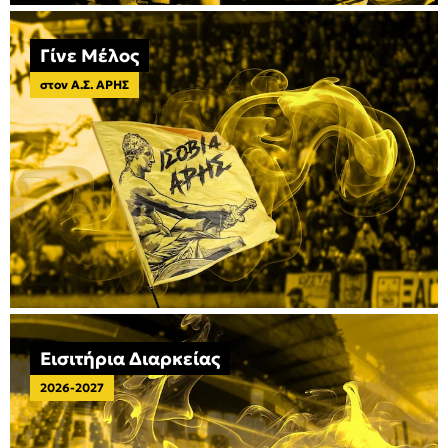
Γίνε Μέλος
στον Α.Σ. ΑΡΗΣ
Εισιτήρια Διαρκείας
2026-2027