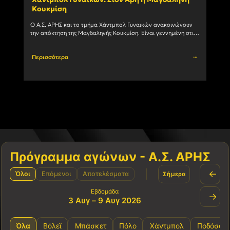
Κουκμίση
ομά
Ο Α.Σ. ΑΡΗΣ και το τμήμα Χάντμπολ Γυναικών ανακοινώνουν 
Στην 
την απόκτηση της Μαγδαληνής Κουκμίση. Είναι γεννημένη στις 
με το
6/1/2004 και αγωνίζεται με μεγάλη επιτυχία ως Πλέι				
Περισσότερα
Περι
Πρόγραμμα αγώνων - Α.Σ. ΑΡΗΣ
←
Όλοι
Επόμενοι
Αποτελέσματα
Σήμερα
Εβδομάδα
→
3 Αυγ – 9 Αυγ 2026
Όλα
Βόλεϊ
Μπάσκετ
Πόλο
Χάντμπολ
Ποδόσφα