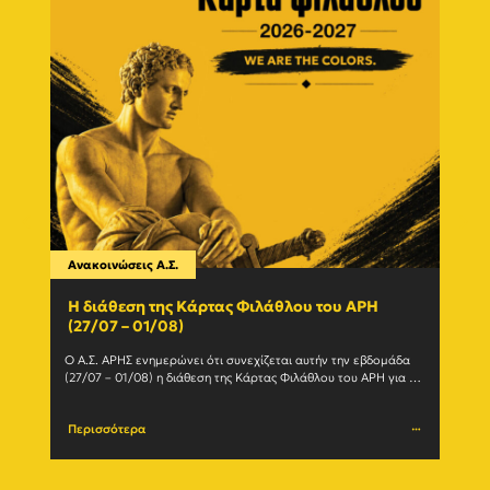
Ανακοινώσεις Α.Σ.
Ανακο
Η διάθεση της Κάρτας Φιλάθλου του ΑΡΗ
Γίνε
(27/07 – 01/08)
εγγ
Ο Α.Σ. ΑΡΗΣ ενημερώνει ότι συνεχίζεται αυτήν την εβδομάδα 
Ο Α.Σ
(27/07 – 01/08) η διάθεση της Κάρτας Φιλάθλου του ΑΡΗ για τη 
ανανε
σεζόν 2026-27. Η Κάρτα				
(Δευτέ
Περισσότερα
Περι