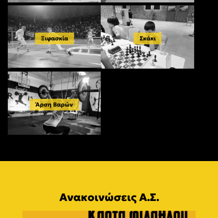
Ξιφασκία
Σκάκι
Άρση Βαρών
Ανακοινώσεις Α.Σ.