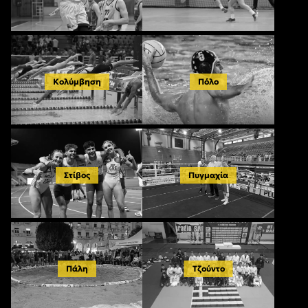
Κολύμβηση
Πόλο
Στίβος
Πυγμαχία
Πάλη
Τζούντο