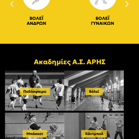
ΒΟΛΕΪ
ΒΟΛΕΪ
ΑΝΔΡΩΝ
ΓΥΝΑΙΚΩΝ
Ακαδημίες Α.Σ. ΑΡΗΣ
Ποδόσφαιρο
Βόλεϊ
Μπάσκετ
Χάντμπολ