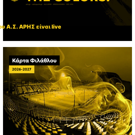
υ Α.Σ. ΑΡΗΣ είναι live
Κάρτα Φιλάθλου
2026-2027