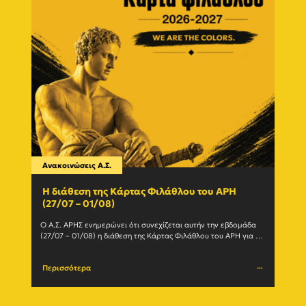
Ανακοινώσεις Α.Σ.
Ανακο
Η διάθεση της Κάρτας Φιλάθλου του ΑΡΗ
Γίνε
(27/07 – 01/08)
εγγ
Ο Α.Σ. ΑΡΗΣ ενημερώνει ότι συνεχίζεται αυτήν την εβδομάδα 
Ο Α.Σ
(27/07 – 01/08) η διάθεση της Κάρτας Φιλάθλου του ΑΡΗ για τη 
ανανε
σεζόν 2026-27. Η Κάρτα				
(Δευτέ
Περισσότερα
Περι