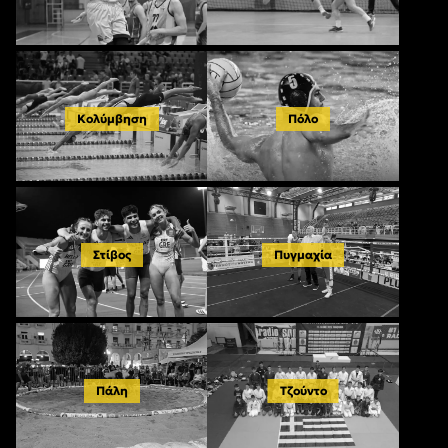
Κολύμβηση
Πόλο
Στίβος
Πυγμαχία
Πάλη
Τζούντο