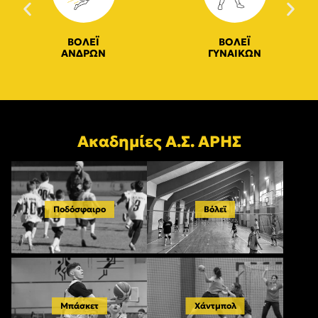
ΒΟΛΕΪ
ΒΟΛΕΪ
ΑΝΔΡΩΝ
ΓΥΝΑΙΚΩΝ
Ακαδημίες Α.Σ. ΑΡΗΣ
Ποδόσφαιρο
Βόλεϊ
Μπάσκετ
Χάντμπολ