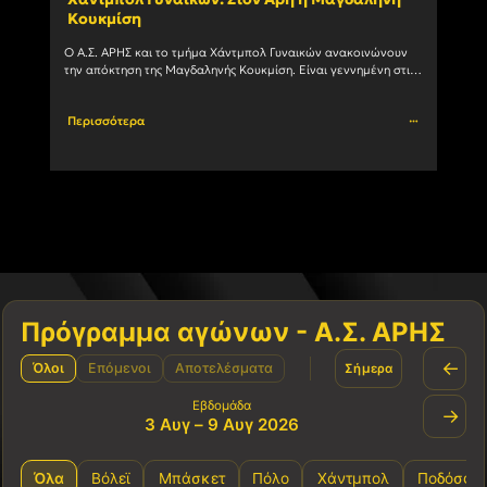
Κουκμίση
ομά
Ο Α.Σ. ΑΡΗΣ και το τμήμα Χάντμπολ Γυναικών ανακοινώνουν 
Στην 
την απόκτηση της Μαγδαληνής Κουκμίση. Είναι γεννημένη στις 
με το
6/1/2004 και αγωνίζεται με μεγάλη επιτυχία ως Πλέι				
Περισσότερα
Περι
Πρόγραμμα αγώνων - Α.Σ. ΑΡΗΣ
←
Όλοι
Επόμενοι
Αποτελέσματα
Σήμερα
Εβδομάδα
→
3 Αυγ – 9 Αυγ 2026
Όλα
Βόλεϊ
Μπάσκετ
Πόλο
Χάντμπολ
Ποδόσφα