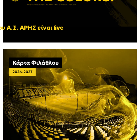
υ Α.Σ. ΑΡΗΣ είναι live
Κάρτα Φιλάθλου
2026-2027