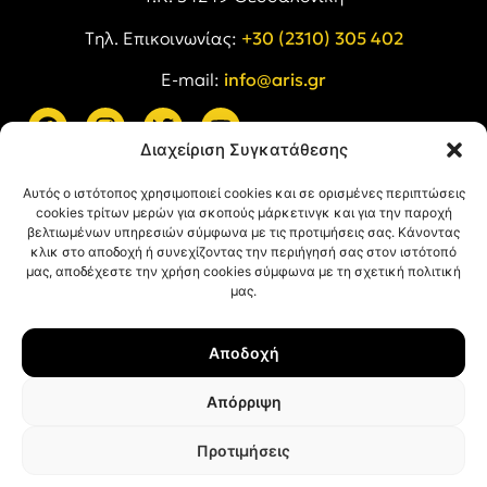
Tηλ. Επικοινωνίας:
+30 (2310) 305 402
E-mail:
info@aris.gr
Διαχείριση Συγκατάθεσης
ARIS LINKS
Αυτός ο ιστότοπος χρησιμοποιεί cookies και σε ορισμένες περιπτώσεις
cookies τρίτων μερών για σκοπούς μάρκετινγκ και για την παροχή
βελτιωμένων υπηρεσιών σύμφωνα με τις προτιμήσεις σας. Κάνοντας
κλικ στο αποδοχή ή συνεχίζοντας την περιήγησή σας στον ιστότοπό
μας, αποδέχεστε την χρήση cookies σύμφωνα με τη σχετική πολιτική
μας.
ΠΛΗΡΟΦΟΡΙΕΣ
Αποδοχή
Όροι Χρήσης
Πολιτική Απορρήτου
Απόρριψη
Πολιτική Cookies
Προτιμήσεις
© ΑΡΗΣ Α.Σ. All rights reserved.
Web design & development with ❤︎ by
Creative Kind
.