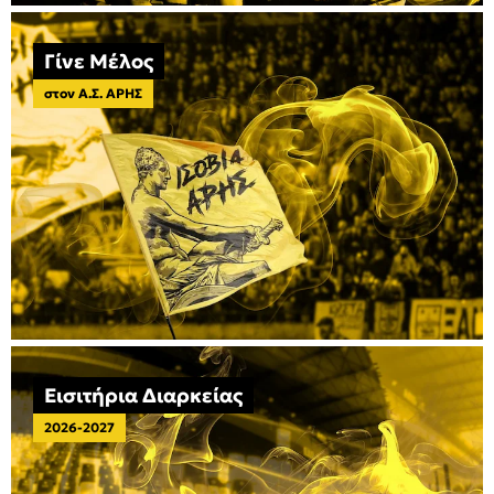
Γίνε Μέλος
στον Α.Σ. ΑΡΗΣ
Εισιτήρια Διαρκείας
2026-2027