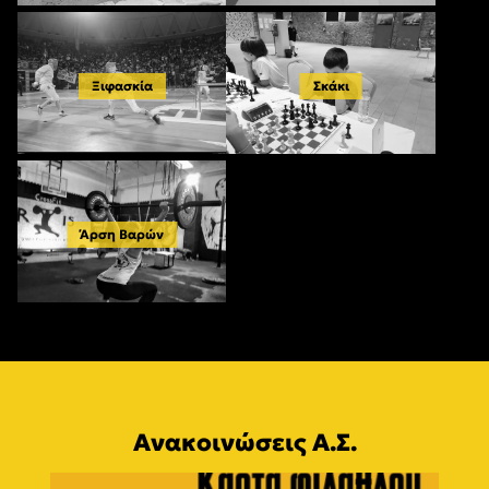
Ξιφασκία
Σκάκι
Άρση Βαρών
Ανακοινώσεις Α.Σ.