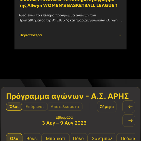
της Allwyn WOMEN’S BASKETBALL LEAGUE 1
ανδ
Αυτό είναι το επίσημο πρόγραμμα αγώνων του 
Ο Α.Σ
Πρωταθλήματος της Α1 Εθνικής κατηγορίας γυναικών «Allwyn 
συμμε
WOMEN’S BASKETBALL LEAGUE 1» 1η αγωνιστική ΗΜ/ΝΙΑ ΩΡΑ 
πρωτά
ΓΗΠΕΔΟ ΑΓΩΝΑΣ 03/10/2026				
Περισσότερα
Περι
Πρόγραμμα αγώνων - Α.Σ. ΑΡΗΣ
←
Όλοι
Επόμενοι
Αποτελέσματα
Σήμερα
Εβδομάδα
→
3 Αυγ – 9 Αυγ 2026
Όλα
Βόλεϊ
Μπάσκετ
Πόλο
Χάντμπολ
Ποδόσφα