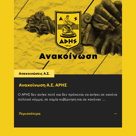
Ανακοινώσεις Α.Σ.
Ανακο
Ανακοίνωση Α.Σ. ΑΡΗΣ
Η δ
(27/
Ο ΑΡΗΣ δεν ανήκε ποτέ και δεν πρόκειται να ανήκει σε κανένα 
πολιτικό κόμμα, σε καμία κυβέρνηση και σε κανέναν 
Ο Α.Σ.
μηχανισμό εξουσίας. Η ιστορία του				
(27/07
Περισσότερα
Περι