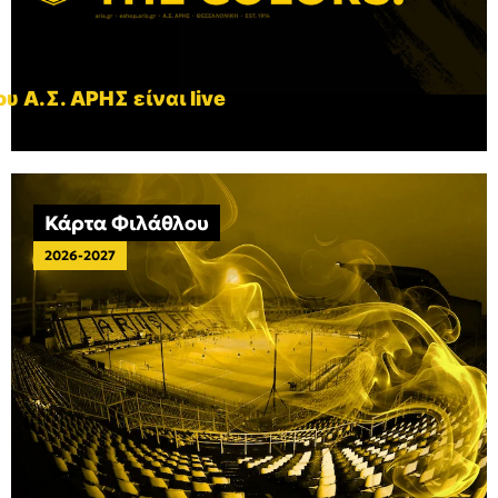
υ Α.Σ. ΑΡΗΣ είναι live
Κάρτα Φιλάθλου
2026-2027