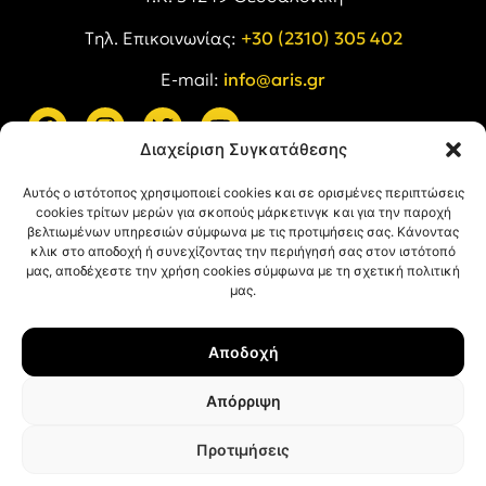
Tηλ. Επικοινωνίας:
+30 (2310) 305 402
E-mail:
info@aris.gr
Διαχείριση Συγκατάθεσης
ARIS LINKS
Αυτός ο ιστότοπος χρησιμοποιεί cookies και σε ορισμένες περιπτώσεις
cookies τρίτων μερών για σκοπούς μάρκετινγκ και για την παροχή
βελτιωμένων υπηρεσιών σύμφωνα με τις προτιμήσεις σας. Κάνοντας
κλικ στο αποδοχή ή συνεχίζοντας την περιήγησή σας στον ιστότοπό
μας, αποδέχεστε την χρήση cookies σύμφωνα με τη σχετική πολιτική
μας.
ΠΛΗΡΟΦΟΡΙΕΣ
Αποδοχή
Όροι Χρήσης
Πολιτική Απορρήτου
Απόρριψη
Πολιτική Cookies
Προτιμήσεις
© ΑΡΗΣ Α.Σ. All rights reserved.
Web design & development with ❤︎ by
Creative Kind
.