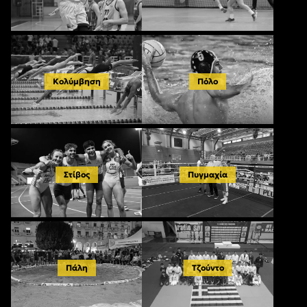
Κολύμβηση
Πόλο
Στίβος
Πυγμαχία
Πάλη
Τζούντο