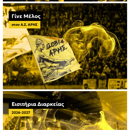
Γίνε Μέλος
στον Α.Σ. ΑΡΗΣ
Εισιτήρια Διαρκείας
2026-2027