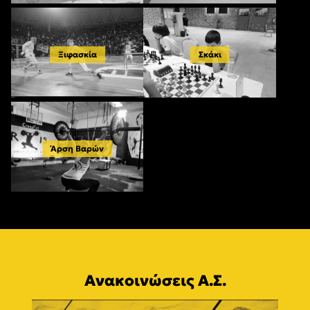
Ξιφασκία
Σκάκι
Άρση Βαρών
Ανακοινώσεις Α.Σ.