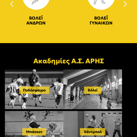
ΒΟΛΕΪ
ΒΟΛΕΪ
ΑΝΔΡΩΝ
ΓΥΝΑΙΚΩΝ
Ακαδημίες Α.Σ. ΑΡΗΣ
Ποδόσφαιρο
Βόλεϊ
Μπάσκετ
Χάντμπολ