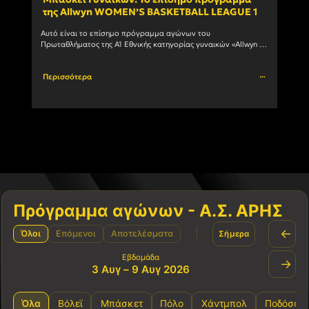
της Allwyn WOMEN’S BASKETBALL LEAGUE 1
ανδ
Αυτό είναι το επίσημο πρόγραμμα αγώνων του 
Ο Α.Σ
Πρωταθλήματος της Α1 Εθνικής κατηγορίας γυναικών «Allwyn 
συμμε
WOMEN’S BASKETBALL LEAGUE 1» 1η αγωνιστική ΗΜ/ΝΙΑ ΩΡΑ 
πρωτά
ΓΗΠΕΔΟ ΑΓΩΝΑΣ 03/10/2026				
Περισσότερα
Περι
Πρόγραμμα αγώνων - Α.Σ. ΑΡΗΣ
←
Όλοι
Επόμενοι
Αποτελέσματα
Σήμερα
Εβδομάδα
→
3 Αυγ – 9 Αυγ 2026
Όλα
Βόλεϊ
Μπάσκετ
Πόλο
Χάντμπολ
Ποδόσφα