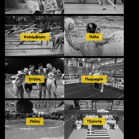
Κολύμβηση
Πόλο
Στίβος
Πυγμαχία
Πάλη
Τζούντο