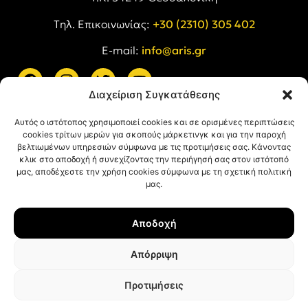
Tηλ. Επικοινωνίας:
+30 (2310) 305 402
E-mail:
info@aris.gr
Διαχείριση Συγκατάθεσης
ARIS LINKS
Αυτός ο ιστότοπος χρησιμοποιεί cookies και σε ορισμένες περιπτώσεις
cookies τρίτων μερών για σκοπούς μάρκετινγκ και για την παροχή
βελτιωμένων υπηρεσιών σύμφωνα με τις προτιμήσεις σας. Κάνοντας
κλικ στο αποδοχή ή συνεχίζοντας την περιήγησή σας στον ιστότοπό
μας, αποδέχεστε την χρήση cookies σύμφωνα με τη σχετική πολιτική
μας.
ΠΛΗΡΟΦΟΡΙΕΣ
Αποδοχή
Όροι Χρήσης
Πολιτική Απορρήτου
Απόρριψη
Πολιτική Cookies
Προτιμήσεις
© ΑΡΗΣ Α.Σ. All rights reserved.
Web design & development with ❤︎ by
Creative Kind
.