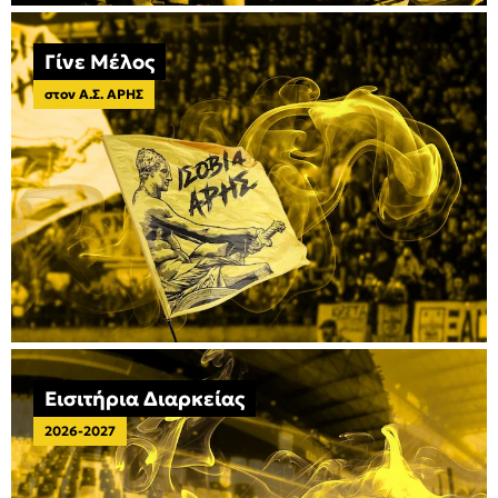
Γίνε Μέλος
στον Α.Σ. ΑΡΗΣ
Εισιτήρια Διαρκείας
2026-2027