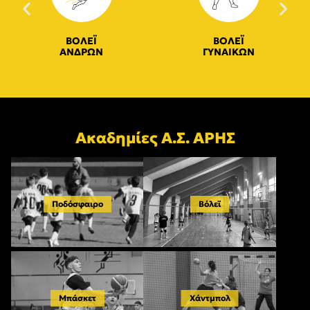
ΒΟΛΕΪ
ΒΟΛΕΪ
ΑΝΔΡΩΝ
ΓΥΝΑΙΚΩΝ
Ακαδημίες Α.Σ. ΑΡΗΣ
Ποδόσφαιρο
Βόλεϊ
Μπάσκετ
Χάντμπολ