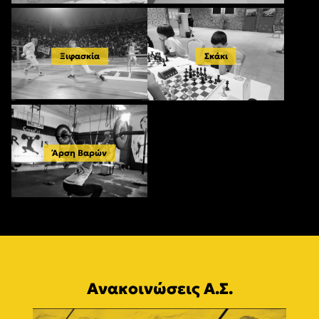
Ξιφασκία
Σκάκι
Άρση Βαρών
Ανακοινώσεις Α.Σ.