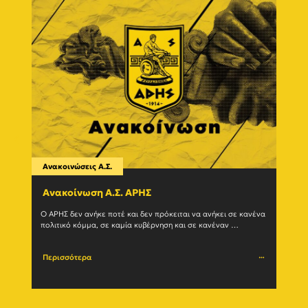
Ανακοινώσεις Α.Σ.
Ανακο
Ανακοίνωση Α.Σ. ΑΡΗΣ
Η δ
(27/
Ο ΑΡΗΣ δεν ανήκε ποτέ και δεν πρόκειται να ανήκει σε κανένα 
πολιτικό κόμμα, σε καμία κυβέρνηση και σε κανέναν 
Ο Α.Σ.
μηχανισμό εξουσίας. Η ιστορία του				
(27/07
Περισσότερα
Περι