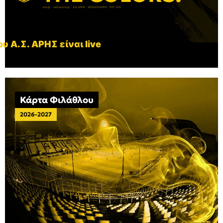
υ Α.Σ. ΑΡΗΣ είναι live
Κάρτα Φιλάθλου
2026-2027