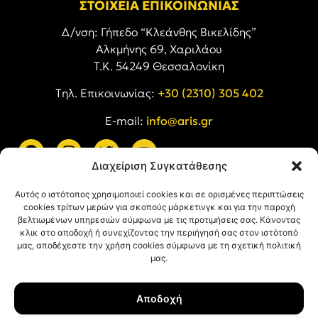
ΣΤΟΙΧΕΙΑ ΕΠΙΚΟΙΝΩΝΙΑΣ
Δ/νση: Γήπεδο “Κλεάνθης Βικελίδης”
Αλκμήνης 69, Χαριλάου
Τ.Κ. 54249 Θεσσαλονίκη
Tηλ. Επικοινωνίας:
+30 (2310) 305 402
E-mail:
info@aris.gr
Διαχείριση Συγκατάθεσης
ARIS LINKS
Αυτός ο ιστότοπος χρησιμοποιεί cookies και σε ορισμένες περιπτώσεις
cookies τρίτων μερών για σκοπούς μάρκετινγκ και για την παροχή
βελτιωμένων υπηρεσιών σύμφωνα με τις προτιμήσεις σας. Κάνοντας
κλικ στο αποδοχή ή συνεχίζοντας την περιήγησή σας στον ιστότοπό
μας, αποδέχεστε την χρήση cookies σύμφωνα με τη σχετική πολιτική
μας.
ΠΛΗΡΟΦΟΡΙΕΣ
Αποδοχή
Όροι Χρήσης