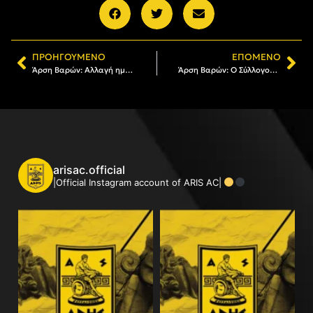
ΠΡΟΗΓΟΎΜΕΝΟ
ΕΠΌΜΕΝΟ
Άρση Βαρών: Αλλαγή ημερομηνίας στην ημερίδα Lift For Life
Άρση Βαρών: Ο Σύλλογος Ελλήνων Ολυμπιονικών στηρίζει το «Lift For Life V»
arisac.official
|Official Instagram account of ARIS AC|