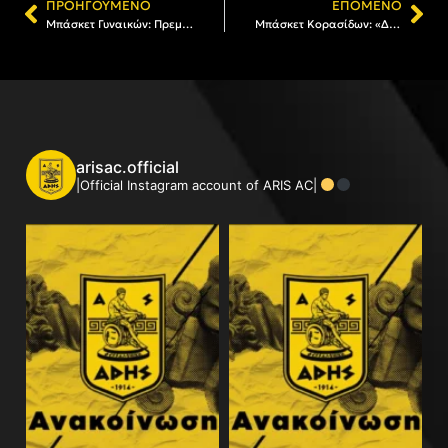
ΠΡΟΗΓΟΎΜΕΝΟ
ΕΠΌΜΕΝΟ
Μπάσκετ Γυναικών: Πρεμιέρα στο Πρωτάθλημα την Κυριακή (13:00) με Πυλαία
Μπάσκετ Κορασίδων: «Δύο στα δύο» για τον ΑΡΗ, νίκη και επί του Ηρακλή
arisac.official
|Official Instagram account of ARIS AC|