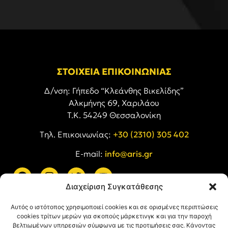
ΣΤΟΙΧΕΙΑ ΕΠΙΚΟΙΝΩΝΙΑΣ
Δ/νση: Γήπεδο “Κλεάνθης Βικελίδης”
Αλκμήνης 69, Χαριλάου
Τ.Κ. 54249 Θεσσαλονίκη
Tηλ. Επικοινωνίας:
+30 (2310) 305 402
E-mail:
info@aris.gr
Διαχείριση Συγκατάθεσης
ARIS LINKS
Αυτός ο ιστότοπος χρησιμοποιεί cookies και σε ορισμένες περιπτώσεις
cookies τρίτων μερών για σκοπούς μάρκετινγκ και για την παροχή
βελτιωμένων υπηρεσιών σύμφωνα με τις προτιμήσεις σας. Κάνοντας