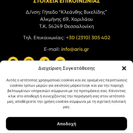
ΣΤΟΙΧΕΙΑ ΕΠΙΚΟΙΝΩΝΙΑΣ
Δ/νση: Γήπεδο “Κλεάνθης Βικελίδης”
Αλκμήνης 69, Χαριλάου
Τ.Κ. 54249 Θεσσαλονίκη
Tηλ. Επικοινωνίας:
+30 (2310) 305 402
E-mail:
info@aris.gr
Διαχείριση Συγκατάθεσης
ARIS LINKS
Αυτός ο ιστότοπος χρησιμοποιεί cookies και σε ορισμένες περιπτώσεις
cookies τρίτων μερών για σκοπούς μάρκετινγκ και για την παροχή
βελτιωμένων υπηρεσιών σύμφωνα με τις προτιμήσεις σας. Κάνοντας
κλικ στο αποδοχή ή συνεχίζοντας την περιήγησή σας στον ιστότοπό
μας, αποδέχεστε την χρήση cookies σύμφωνα με τη σχετική πολιτική
μας.
ΠΛΗΡΟΦΟΡΙΕΣ
Αποδοχή
Όροι Χρήσης
Πολιτική Απορρήτου