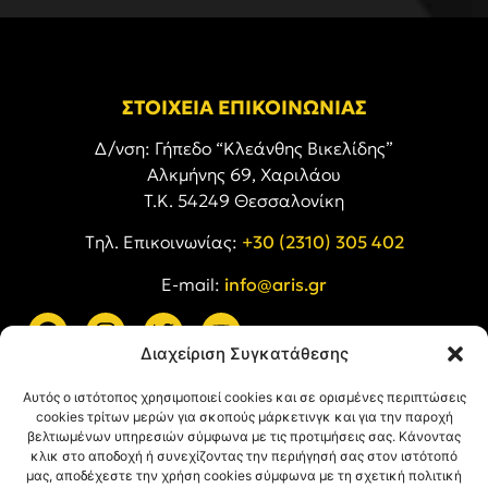
ΣΤΟΙΧΕΙΑ ΕΠΙΚΟΙΝΩΝΙΑΣ
Δ/νση: Γήπεδο “Κλεάνθης Βικελίδης”
Αλκμήνης 69, Χαριλάου
Τ.Κ. 54249 Θεσσαλονίκη
Tηλ. Επικοινωνίας:
+30 (2310) 305 402
E-mail:
info@aris.gr
Διαχείριση Συγκατάθεσης
ARIS LINKS
Αυτός ο ιστότοπος χρησιμοποιεί cookies και σε ορισμένες περιπτώσεις
cookies τρίτων μερών για σκοπούς μάρκετινγκ και για την παροχή
βελτιωμένων υπηρεσιών σύμφωνα με τις προτιμήσεις σας. Κάνοντας
κλικ στο αποδοχή ή συνεχίζοντας την περιήγησή σας στον ιστότοπό
μας, αποδέχεστε την χρήση cookies σύμφωνα με τη σχετική πολιτική