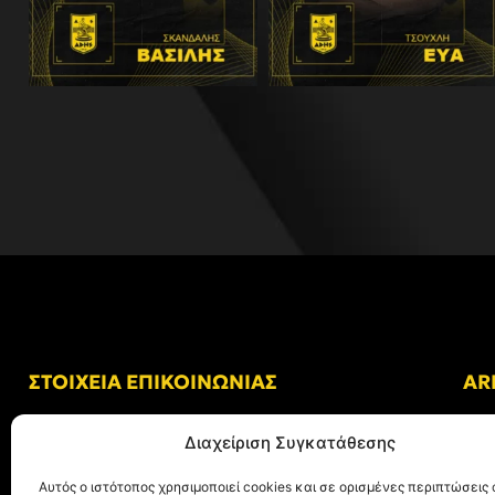
ΣΤΟΙΧΕΙΑ ΕΠΙΚΟΙΝΩΝΙΑΣ
AR
Δ/νση: Γήπεδο “Κλεάνθης Βικελίδης”
Διαχείριση Συγκατάθεσης
Αλκμήνης 69, Χαριλάου
Τ.Κ. 54249 Θεσσαλονίκη
Αυτός ο ιστότοπος χρησιμοποιεί cookies και σε ορισμένες περιπτώσεις 