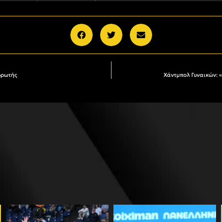
υρωτής
Χάντμπολ Γυναικών: 