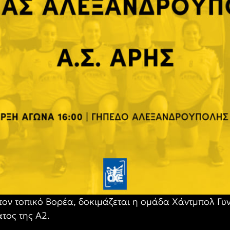
ον τοπικό Βορέα, δοκιμάζεται η ομάδα Χάντμπολ Γυν
τος της Α2.