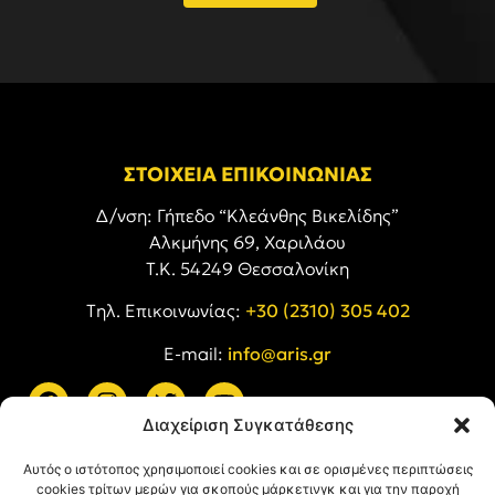
ΣΤΟΙΧΕΙΑ ΕΠΙΚΟΙΝΩΝΙΑΣ
Δ/νση: Γήπεδο “Κλεάνθης Βικελίδης”
Αλκμήνης 69, Χαριλάου
Τ.Κ. 54249 Θεσσαλονίκη
Tηλ. Επικοινωνίας:
+30 (2310) 305 402
E-mail:
info@aris.gr
Διαχείριση Συγκατάθεσης
ARIS LINKS
Αυτός ο ιστότοπος χρησιμοποιεί cookies και σε ορισμένες περιπτώσεις
cookies τρίτων μερών για σκοπούς μάρκετινγκ και για την παροχή