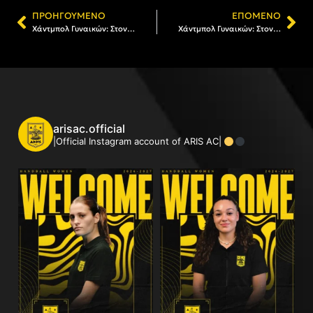
ΠΡΟΗΓΟΎΜΕΝΟ
ΕΠΌΜΕΝΟ
Χάντμπολ Γυναικών: Στον ΑΡΗ η Ταρσή Κεσσοπούλου
Χάντμπολ Γυναικών: Στον ΑΡΗ η Αμαρυλλίς Σκουρτάι
arisac.official
|Official Instagram account of ARIS AC|