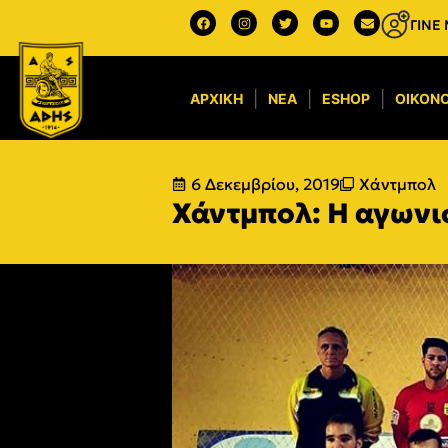
ΓΙΝΕ
ΑΡΧΙΚΉ
ΝΈΑ
ESHOP
ΟΙΚΟΝΟ
6 Δεκεμβρίου, 2019
Χάντμπολ
Χάντμπολ: Η αγωνι