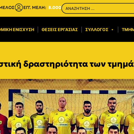
 ΜΕΛΟΣ
ΕΓΓ. ΜΕΛΗ:
8.000
ΜΙΚΉ ΕΝΊΣΧΥΣΗ​
ΘΈΣΕΙΣ ΕΡΓΑΣΊΑΣ
ΣΎΛΛΟΓΟΣ
ΤΜΉ
στική δραστηριότητα των τμημά