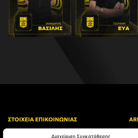
ΣΤΟΙΧΕΙΑ ΕΠΙΚΟΙΝΩΝΙΑΣ
AR
Δ/νση: Γήπεδο “Κλεάνθης Βικελίδης”
Διαχείριση Συγκατάθεσης