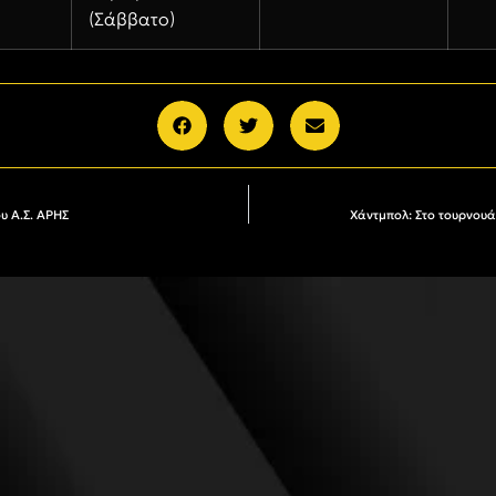
(Σάββατο)
υ Α.Σ. ΑΡΗΣ
Χάντμπολ: Στο τουρνου