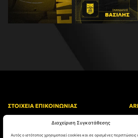
ΣΤΟΙΧΕΙΑ ΕΠΙΚΟΙΝΩΝΙΑΣ
AR
Δ/νση: Γήπεδο “Κλεάνθης Βικελίδης”
Διαχείριση Συγκατάθεσης
Αλκμήνης 69, Χαριλάου
Τ.Κ. 54249 Θεσσαλονίκη
Αυτός ο ιστότοπος χρησιμοποιεί cookies και σε ορισμένες περιπτώσεις 