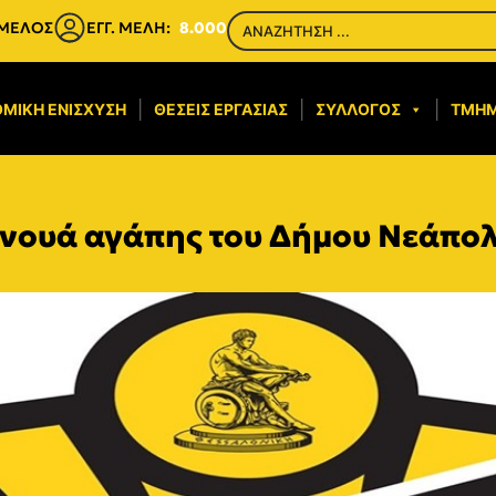
 ΜΕΛΟΣ
ΕΓΓ. ΜΕΛΗ:
8.000
ΜΙΚΉ ΕΝΊΣΧΥΣΗ​
ΘΈΣΕΙΣ ΕΡΓΑΣΊΑΣ
ΣΎΛΛΟΓΟΣ
ΤΜΉ
ρνουά αγάπης του Δήμου Νεάπο