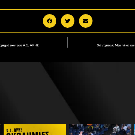
τμημάτων του Α.Σ. ΑΡΗΣ
Χάντμπολ: Μία νίκη κα