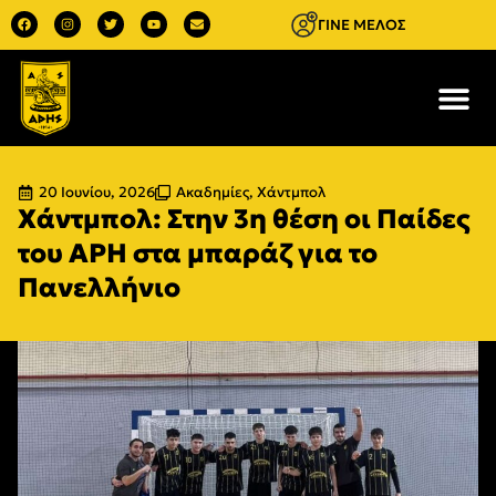
ΓΙΝΕ ΜΕΛΟΣ
20 Ιουνίου, 2026
Ακαδημίες
,
Χάντμπολ
Χάντμπολ: Στην 3η θέση οι Παίδες
του ΑΡΗ στα μπαράζ για το
Πανελλήνιο