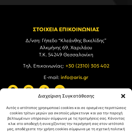
ΣΤΟΙΧΕΙΑ ΕΠΙΚΟΙΝΩΝΙΑΣ
Δ/νση: Γήπεδο “Κλεάνθης Βικελίδης”
Αλκμήνης 69, Χαριλάου
Τ.Κ. 54249 Θεσσαλονίκη
Tηλ. Επικοινωνίας:
+30 (2310) 305 402
E-mail:
info@aris.gr
Διαχείριση Συγκατάθεσης
ARIS LINKS
Αυτός ο ιστότοπος χρησιμοποιεί cookies και σε ορισμένες περιπτώσεις
cookies τρίτων μερών για σκοπούς μάρκετινγκ και για την παροχή
βελτιωμένων υπηρεσιών σύμφωνα με τις προτιμήσεις σας. Κάνοντας
κλικ στο αποδοχή ή συνεχίζοντας την περιήγησή σας στον ιστότοπό
μας, αποδέχεστε την χρήση cookies σύμφωνα με τη σχετική πολιτική