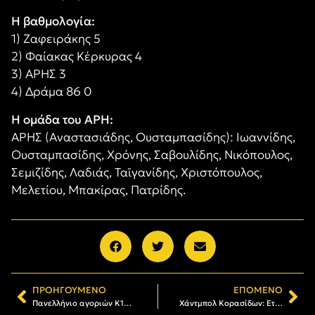
Η βαθμολογία:
1) Ζαφειράκης 5
2) Φαίακας Κέρκυρας 4
3) ΑΡΗΣ 3
4) Δράμα 86 0
Η ομάδα του ΑΡΗ:
ΑΡΗΣ (Αναστασιάδης, Ουσταμπασίδης): Ιωαννίδης,
Ουσταμπασίδης, Χρόνης, Σαβουλίδης, Νικόπουλος,
Σεμιζίδης, Λαδιάς, Ταϊγανίδης, Χριστόπουλος,
Μελετίου, Μπακίρας, Πατρίδης.
ΠΡΟΗΓΟΎΜΕΝΟ
ΕΠΌΜΕΝΟ
Πανελλήνιο αγοριών Κ18: Ετοιμος ο ΑΡΗΣ για το Final Four σε Κηφισιά και Νέα Σμύρνη
Χάντμπολ Κορασίδων: Ετοιμος ο Αρης για την τελική φάση (F8) του Πανελληνίου Πρωταθλήματος