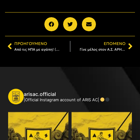
ΠΡΟΗΓΟΎΜΕΝΟ
ΕΠΌΜΕΝΟ
Από τις ΗΠΑ με αγάπη! (video)
Γίνε μέλος στον Α.Σ. ΑΡΗΣ: Το πρόγραμμα εγγραφών και ανανεώσεων (27/06-02/07)
arisac.official
|Official Instagram account of ARIS AC|